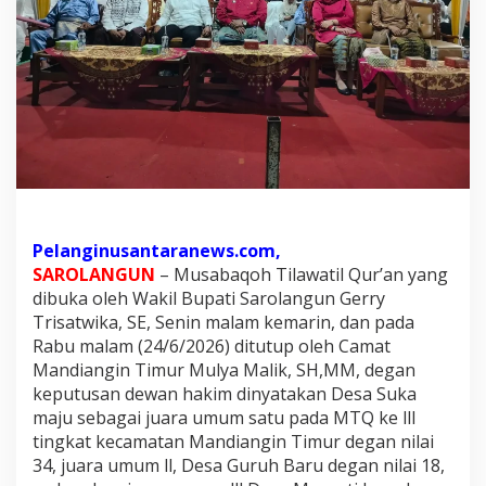
u
a
r
a
u
m
u
m
M
T
Pelanginusantaranews.com,
Q
SAROLANGUN
– Musabaqoh Tilawatil Qur’an yang
t
dibuka oleh Wakil Bupati Sarolangun Gerry
Trisatwika, SE, Senin malam kemarin, dan pada
i
Rabu malam (24/6/2026) ditutup oleh Camat
n
Mandiangin Timur Mulya Malik, SH,MM, degan
g
keputusan dewan hakim dinyatakan Desa Suka
k
maju sebagai juara umum satu pada MTQ ke lll
a
tingkat kecamatan Mandiangin Timur degan nilai
t
34, juara umum ll, Desa Guruh Baru degan nilai 18,
k