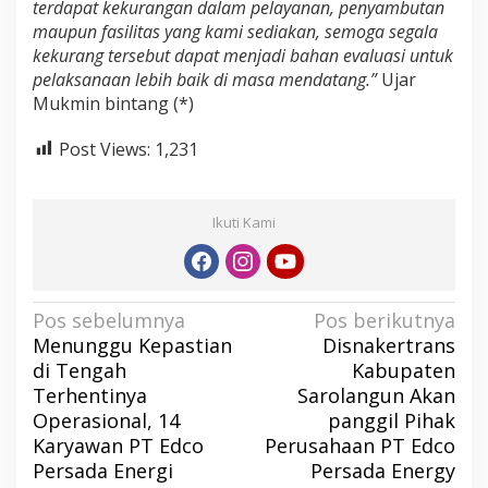
terdapat kekurangan dalam pelayanan, penyambutan
maupun fasilitas yang kami sediakan, semoga segala
kekurang tersebut dapat menjadi bahan evaluasi untuk
pelaksanaan lebih baik di masa mendatang.”
Ujar
Mukmin bintang (*)
Post Views:
1,231
Ikuti Kami
N
Pos sebelumnya
Pos berikutnya
Menunggu Kepastian
Disnakertrans
a
di Tengah
Kabupaten
v
Terhentinya
Sarolangun Akan
i
Operasional, 14
panggil Pihak
g
Karyawan PT Edco
Perusahaan PT Edco
a
Persada Energi
Persada Energy