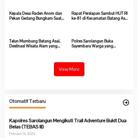
Salak Baru Batang Asai
Kepala Desa Raden Anom dan
Rapat Persiapan Sambut HUT RI
Pekan Gedang Bungkam Saat
ke-81 di Kecamatan Batang Asai
Dikonfirmasi Soal Program
Sepi, Kehadiran Peserta Minim
Ketahanan Pangan
Telun Mumbung Batang Asai,
Polres Sarolangun Buka
Destinasi Wisata Alam yang
Sayembara Warga yang
Wajib Dikunjungi di Sarolangun
melaporkan Pelaku Pembakaran
hutan dan Lahan Akan
Mendapat Imbalan
View More
Otomatif Terbaru
Kapolres Sarolangun Mengikuti Trail Adventure Bukit Dua
Belas (TEBAS III)
Februari 16, 2025