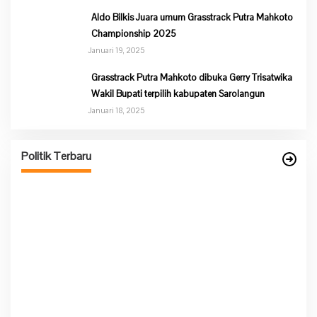
Aldo Bilkis Juara umum Grasstrack Putra Mahkoto
Championship 2025
Januari 19, 2025
Grasstrack Putra Mahkoto dibuka Gerry Trisatwika
Wakil Bupati terpilih kabupaten Sarolangun
Januari 18, 2025
Partai Nasdem DPD Sarolangun Gelar Buka Puasa
Bersama Kaum Duafa, Anak Yatim Dan Jajaran
Pengurus Partai Nasdem
Politik Terbaru
Di Berita, Politik
|
Maret 13, 2026
Ke
P
Di 