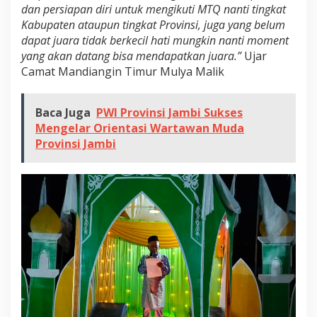
dan persiapan diri untuk mengikuti MTQ nanti tingkat
m
Kabupaten ataupun tingkat Provinsi, juga yang belum
u
dapat juara tidak berkecil hati mungkin nanti moment
r
yang akan datang bisa mendapatkan juara.”
Ujar
Camat Mandiangin Timur Mulya Malik
Baca Juga
PWI Provinsi Jambi Sukses
Mengelar Orientasi Wartawan Muda
Provinsi Jambi