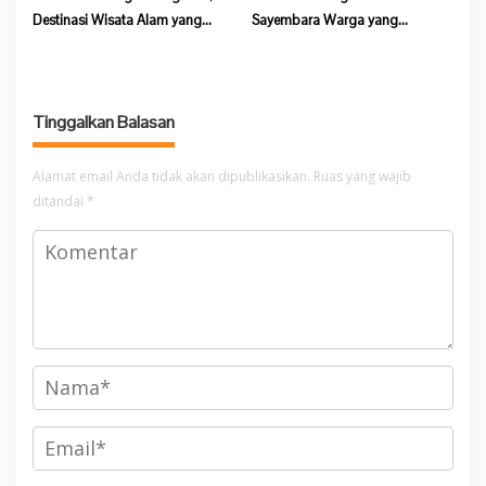
Destinasi Wisata Alam yang
Sayembara Warga yang
Wajib Dikunjungi di Sarolangun
melaporkan Pelaku Pembakaran
hutan dan Lahan Akan
Mendapat Imbalan
Tinggalkan Balasan
Alamat email Anda tidak akan dipublikasikan.
Ruas yang wajib
ditandai
*