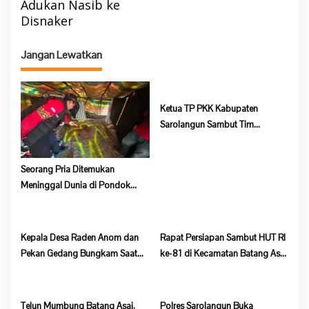
Adukan Nasib ke
s
Disnaker
i
p
Jangan Lewatkan
o
s
Ketua TP PKK Kabupaten
Sarolangun Sambut Tim
Verifikasi Penilaian 10 Program
Pokok PKK Tingkat Provinsi
Seorang Pria Ditemukan
Jambi Di Desa Guruh Baru
Meninggal Dunia di Pondok
Lokasi Dompeng Desa Pulau
Salak Baru Batang Asai
Kepala Desa Raden Anom dan
Rapat Persiapan Sambut HUT RI
Pekan Gedang Bungkam Saat
ke-81 di Kecamatan Batang Asai
Dikonfirmasi Soal Program
Sepi, Kehadiran Peserta Minim
Ketahanan Pangan
Telun Mumbung Batang Asai,
Polres Sarolangun Buka