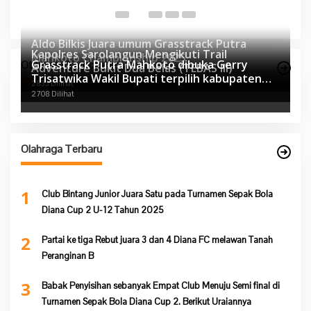
Aldo Bilkis Juara umum Grasstrack Putra
Kapolres Sarolangun Mengikuti Trail
Mahkoto Championship 2025
Grasstrack Putra Mahkoto dibuka Gerry
Otomotif Terpopuler
Adventure Bukit Dua Belas (TEBAS III)
3101 Dilihat
Trisatwika Wakil Bupati terpilih kabupaten
2833 Dilihat
Sarolangun
2708 Dilihat
Olahraga Terbaru
1
Club Bintang Junior Juara Satu pada Turnamen Sepak Bola
Diana Cup 2 U-12 Tahun 2025
2
Partai ke tiga Rebut juara 3 dan 4 Diana FC melawan Tanah
Peranginan B
3
Babak Penyisihan sebanyak Empat Club Menuju Semi final di
Turnamen Sepak Bola Diana Cup 2. Berikut Uraiannya