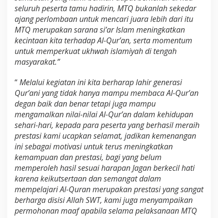
seluruh peserta tamu hadirin, MTQ bukanlah sekedar
ajang perlombaan untuk mencari juara lebih dari itu
MTQ merupakan sarana si’ar Islam meningkatkan
kecintaan kita terhadap Al-Qur’an, serta momentum
untuk memperkuat ukhwah islamiyah di tengah
masyarakat.”
“
Melalui kegiatan ini kita berharap lahir generasi
Qur’ani yang tidak hanya mampu membaca Al-Qur’an
degan baik dan benar tetapi juga mampu
mengamalkan nilai-nilai Al-Qur’an dalam kehidupan
sehari-hari, kepada para peserta yang berhasil meraih
prestasi kami ucapkan selamat, jadikan kemenangan
ini sebagai motivasi untuk terus meningkatkan
kemampuan dan prestasi, bagi yang belum
memperoleh hasil sesuai harapan Jagan berkecil hati
karena keikutsertaan dan semangat dalam
mempelajari Al-Quran merupakan prestasi yang sangat
berharga disisi Allah SWT, kami juga menyampaikan
permohonan maaf apabila selama pelaksanaan MTQ