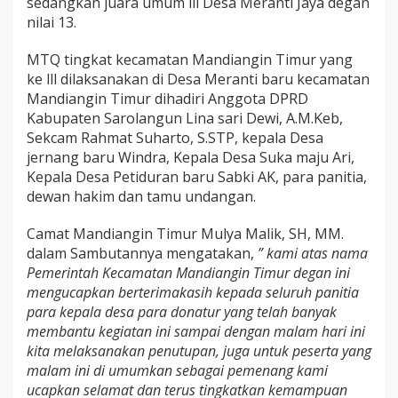
sedangkan juara umum lll Desa Meranti Jaya degan
e
nilai 13.
c
a
MTQ tingkat kecamatan Mandiangin Timur yang
m
ke lll dilaksanakan di Desa Meranti baru kecamatan
a
Mandiangin Timur dihadiri Anggota DPRD
t
Kabupaten Sarolangun Lina sari Dewi, A.M.Keb,
a
Sekcam Rahmat Suharto, S.STP, kepala Desa
n
jernang baru Windra, Kepala Desa Suka maju Ari,
M
Kepala Desa Petiduran baru Sabki AK, para panitia,
a
dewan hakim dan tamu undangan.
n
Camat Mandiangin Timur Mulya Malik, SH, MM.
d
dalam Sambutannya mengatakan,
” kami atas nama
i
Pemerintah Kecamatan Mandiangin Timur degan ini
a
mengucapkan berterimakasih kepada seluruh panitia
n
para kepala desa para donatur yang telah banyak
g
membantu kegiatan ini sampai dengan malam hari ini
i
kita melaksanakan penutupan, juga untuk peserta yang
n
malam ini di umumkan sebagai pemenang kami
T
ucapkan selamat dan terus tingkatkan kemampuan
i