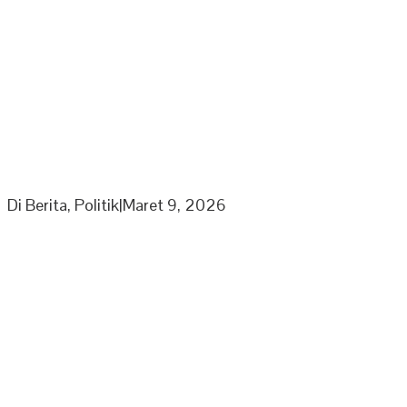
Ketua Umum Laskar Gibran Leonardo Sirait Laporkan
Program Strategi Kepada Wapres
Di Berita, Politik
|
Maret 9, 2026
Partai Nasdem DPD Sarolangun Gelar Rapat