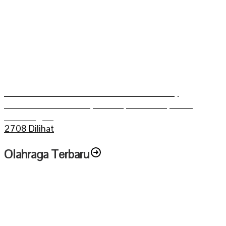
Grasstrack Putra Mahkoto dibuka Gerry
Trisatwika Wakil Bupati terpilih kabupaten
Sarolangun
2708 Dilihat
Olahraga Terbaru