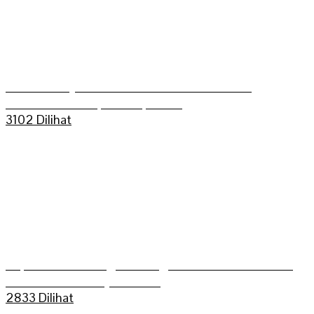
Aldo Bilkis Juara umum Grasstrack Putra
Mahkoto Championship 2025
3102 Dilihat
Kapolres Sarolangun Mengikuti Trail Adventure
Bukit Dua Belas (TEBAS III)
2833 Dilihat