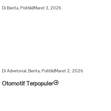
Penyusunan Panitia Kegiatan Partai di Bulan Ramadhan
Di Berita, Politik
|
Maret 3, 2026
Berkah Ramadhan Ketua DPRD Muratara bagikan 1000
Paket Sembako Untuk Anak Yatim dan Lansia
Di Advetorial, Berita, Politik
|
Maret 2, 2026
Otomotif Terpopuler