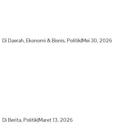
PPP Minta Pemkab Sarolangun Beri Sanksi PKS Nakal
Yang Mainkan Harga TBS
Di Daerah, Ekonomi & Bisnis, Politik
|
Mei 30, 2026
Partai Nasdem DPD Sarolangun Gelar Buka Puasa
Bersama Kaum Duafa, Anak Yatim Dan Jajaran
Pengurus Partai Nasdem
Di Berita, Politik
|
Maret 13, 2026