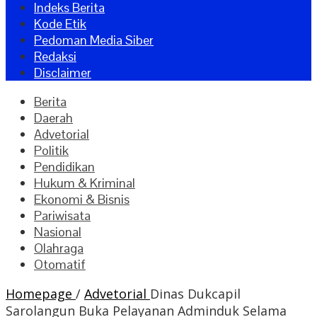
Indeks Berita
Kode Etik
Pedoman Media Siber
Redaksi
Disclaimer
Berita
Daerah
Advetorial
Politik
Pendidikan
Hukum & Kriminal
Ekonomi & Bisnis
Pariwisata
Nasional
Olahraga
Otomatif
Homepage
/
Advetorial
Dinas Dukcapil
Sarolangun Buka Pelayanan Adminduk Selama