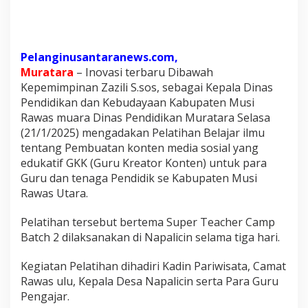
a
t
a
r
Pelanginusantaranews.com,
a
Muratara
– Inovasi terbaru Dibawah
M
Kepemimpinan Zazili S.sos, sebagai Kepala Dinas
e
Pendidikan dan Kebudayaan Kabupaten Musi
n
Rawas muara Dinas Pendidikan Muratara Selasa
(21/1/2025) mengadakan Pelatihan Belajar ilmu
g
tentang Pembuatan konten media sosial yang
a
edukatif GKK (Guru Kreator Konten) untuk para
d
Guru dan tenaga Pendidik se Kabupaten Musi
a
Rawas Utara.
k
a
Pelatihan tersebut bertema Super Teacher Camp
n
Batch 2 dilaksanakan di Napalicin selama tiga hari.
P
e
Kegiatan Pelatihan dihadiri Kadin Pariwisata, Camat
l
Rawas ulu, Kepala Desa Napalicin serta Para Guru
a
Pengajar.
t