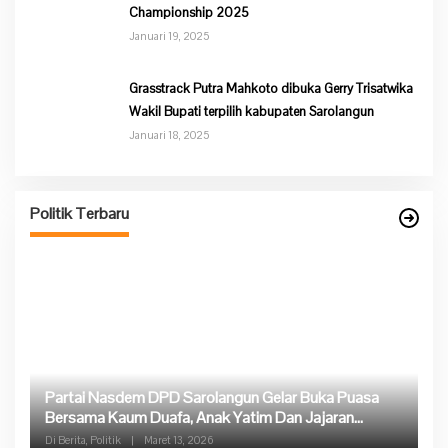
Championship 2025
Januari 19, 2025
Grasstrack Putra Mahkoto dibuka Gerry Trisatwika
Wakil Bupati terpilih kabupaten Sarolangun
Januari 18, 2025
Politik Terbaru
Partai Nasdem DPD Sarolangun Gelar Buka Puasa
Ke
Bersama Kaum Duafa, Anak Yatim Dan Jajaran
P
Pengurus Partai Nasdem
Di Berita, Politik
|
Maret 13, 2026
Di 