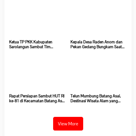
Salak Baru Batang Asai
Ketua TP PKK Kabupaten
Kepala Desa Raden Anom dan
Sarolangun Sambut Tim
Pekan Gedang Bungkam Saat
Verifikasi Penilaian 10 Program
Dikonfirmasi Soal Program
Pokok PKK Tingkat Provinsi
Ketahanan Pangan
Jambi Di Desa Guruh Baru
Rapat Persiapan Sambut HUT RI
Telun Mumbung Batang Asai,
ke-81 di Kecamatan Batang Asai
Destinasi Wisata Alam yang
Sepi, Kehadiran Peserta Minim
Wajib Dikunjungi di Sarolangun
View More