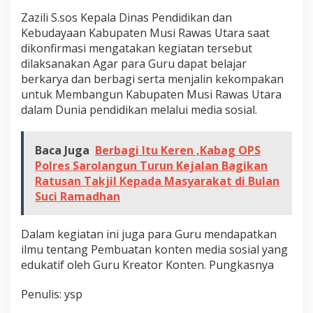
i
Zazili S.sos Kepala Dinas Pendidikan dan
h
Kebudayaan Kabupaten Musi Rawas Utara saat
a
dikonfirmasi mengatakan kegiatan tersebut
n
dilaksanakan Agar para Guru dapat belajar
berkarya dan berbagi serta menjalin kekompakan
K
untuk Membangun Kabupaten Musi Rawas Utara
r
dalam Dunia pendidikan melalui media sosial.
e
a
t
Baca Juga
Berbagi Itu Keren ,Kabag OPS
o
Polres Sarolangun Turun Kejalan Bagikan
r
Ratusan Takjil Kepada Masyarakat di Bulan
Suci Ramadhan
Dalam kegiatan ini juga para Guru mendapatkan
ilmu tentang Pembuatan konten media sosial yang
edukatif oleh Guru Kreator Konten. Pungkasnya
Penulis: ysp