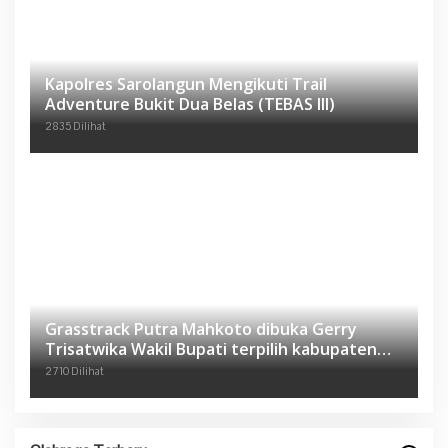
Kapolres Sarolangun Mengikuti Trail
Adventure Bukit Dua Belas (TEBAS III)
2835 Dilihat
Grasstrack Putra Mahkoto dibuka Gerry
Trisatwika Wakil Bupati terpilih kabupaten
Sarolangun
2710 Dilihat