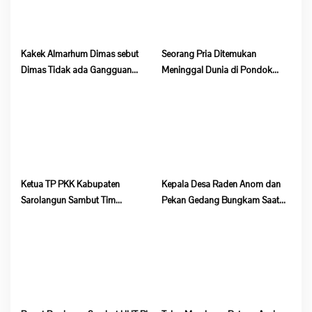
s
Kakek Almarhum Dimas sebut
Seorang Pria Ditemukan
Dimas Tidak ada Gangguan
Meninggal Dunia di Pondok
Jiwa
Lokasi Dompeng Desa Pulau
Salak Baru Batang Asai
Ketua TP PKK Kabupaten
Kepala Desa Raden Anom dan
Sarolangun Sambut Tim
Pekan Gedang Bungkam Saat
Verifikasi Penilaian 10 Program
Dikonfirmasi Soal Program
Pokok PKK Tingkat Provinsi
Ketahanan Pangan
Jambi Di Desa Guruh Baru