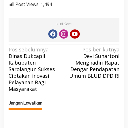
Post Views:
1,494
Ikuti Kami
N
Pos sebelumnya
Pos berikutnya
Dinas Dukcapil
Devi Suhartoni
a
Kabupaten
Menghadiri Rapat
v
Sarolangun Sukses
Dengar Pendapatan
i
Ciptakan inovasi
Umum BLUD DPD RI
g
Pelayanan Bagi
a
Masyarakat
s
Jangan Lewatkan
i
p
o