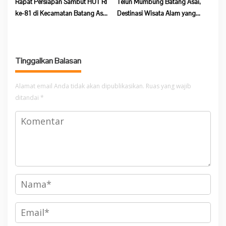
Rapat Persiapan Sambut HUT RI
Telun Mumbung Batang Asai,
ke-81 di Kecamatan Batang Asai
Destinasi Wisata Alam yang
Sepi, Kehadiran Peserta Minim
Wajib Dikunjungi di Sarolangun
Tinggalkan Balasan
Alamat email Anda tidak akan dipublikasikan.
Ruas yang wajib
ditandai
*