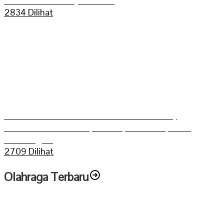
Bukit Dua Belas (TEBAS III)
2834 Dilihat
Grasstrack Putra Mahkoto dibuka Gerry
Trisatwika Wakil Bupati terpilih kabupaten
Sarolangun
2709 Dilihat
Olahraga Terbaru