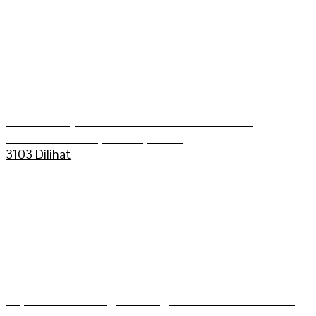
Aldo Bilkis Juara umum Grasstrack Putra
Mahkoto Championship 2025
3103 Dilihat
Kapolres Sarolangun Mengikuti Trail Adventure