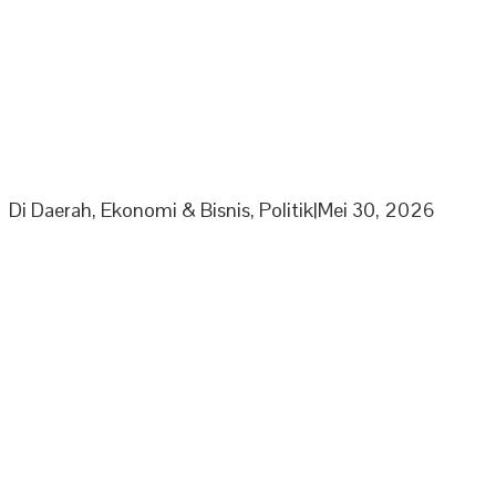
PPP Minta Pemkab Sarolangun Beri Sanksi PKS Nakal
Yang Mainkan Harga TBS
Di Daerah, Ekonomi & Bisnis, Politik
|
Mei 30, 2026
Partai Nasdem DPD Sarolangun Gelar Buka Puasa
Bersama Kaum Duafa, Anak Yatim Dan Jajaran
Pengurus Partai Nasdem