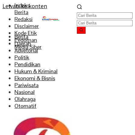
Indeks
Lewati ke konten
Berita
Redaksi
Disclaimer
Kode Etik
Berita
Pedoman
Daerah
Media Siber
Advetorial
Politik
Pendidikan
Hukum & Kriminal
Ekonomi & Bisnis
Pariwisata
Nasional
Olahraga
Otomatif