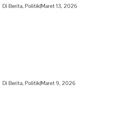
Di Berita, Politik
|
Maret 13, 2026
Ketua Umum Laskar Gibran Leonardo Sirait Laporkan
Program Strategi Kepada Wapres
Di Berita, Politik
|
Maret 9, 2026