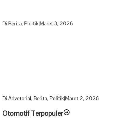
Partai Nasdem DPD Sarolangun Gelar Rapat
Penyusunan Panitia Kegiatan Partai di Bulan Ramadhan
Di Berita, Politik
|
Maret 3, 2026
Berkah Ramadhan Ketua DPRD Muratara bagikan 1000
Paket Sembako Untuk Anak Yatim dan Lansia
Di Advetorial, Berita, Politik
|
Maret 2, 2026
Otomotif Terpopuler