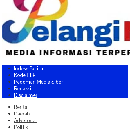
Indeks Berita
Kode Etik
Pedoman Media Siber
Redaksi
Disclaimer
Berita
Daerah
Advetorial
Politik