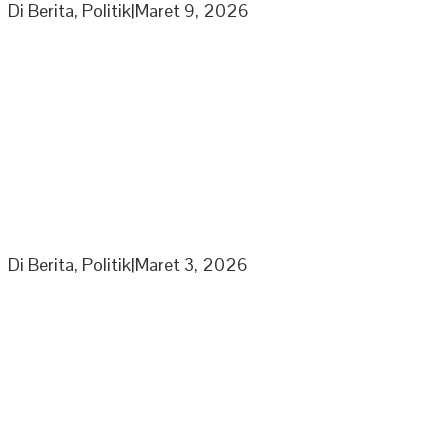
Di Berita, Politik
|
Maret 9, 2026
Partai Nasdem DPD Sarolangun Gelar Rapat
Penyusunan Panitia Kegiatan Partai di Bulan Ramadhan
Di Berita, Politik
|
Maret 3, 2026