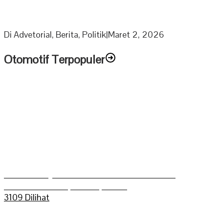
Berkah Ramadhan Ketua DPRD Muratara bagikan 1000
Paket Sembako Untuk Anak Yatim dan Lansia
Di Advetorial, Berita, Politik
|
Maret 2, 2026
Otomotif Terpopuler
Aldo Bilkis Juara umum Grasstrack Putra
Mahkoto Championship 2025
3109 Dilihat