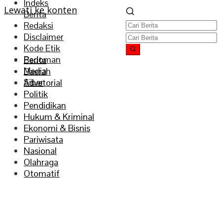
Indeks
Lewati ke konten
Berita
Redaksi
Disclaimer
Kode Etik
Pedoman
Berita
Media
Daerah
Siber
Advetorial
Politik
Pendidikan
Hukum & Kriminal
Ekonomi & Bisnis
Pariwisata
Nasional
Olahraga
Otomatif