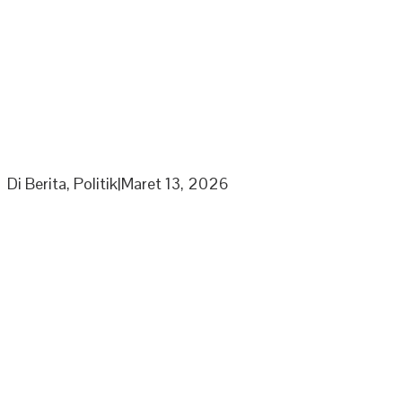
Partai Nasdem DPD Sarolangun Gelar Buka Puasa
Bersama Kaum Duafa, Anak Yatim Dan Jajaran
Pengurus Partai Nasdem
Di Berita, Politik
|
Maret 13, 2026
Ketua Umum Laskar Gibran Leonardo Sirait Laporkan
Program Strategi Kepada Wapres