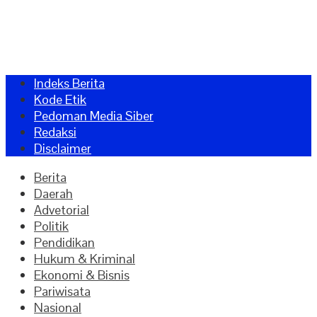
Indeks Berita
Kode Etik
Pedoman Media Siber
Redaksi
Disclaimer
Berita
Daerah
Advetorial
Politik
Pendidikan
Hukum & Kriminal
Ekonomi & Bisnis
Pariwisata
Nasional