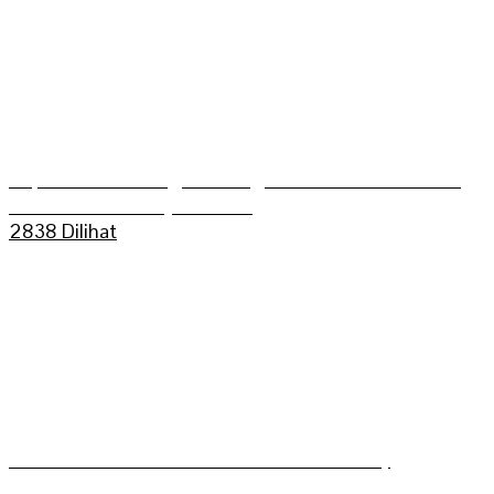
Kapolres Sarolangun Mengikuti Trail Adventure
Bukit Dua Belas (TEBAS III)
2838 Dilihat
Grasstrack Putra Mahkoto dibuka Gerry
Trisatwika Wakil Bupati terpilih kabupaten