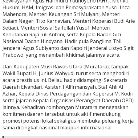
Kewilayahan Agus Harimurti Yudhoyono (AHY), Menko
Hukum, HAM, Imigrasi dan Pemasyarakatan Yusril Ihza
Mahendra, Menteri Keuangan Sri Mulyani, Menteri
Dalam Negeri Tito Karnavian, Menteri Koperasi Budi Arie
Setiadi, Menteri Sosial Saifullah Yusuf, Menteri
Kehutanan Raja Juli Antoni, serta Kepala Badan Gizi
Nasional Dadan Hindyana. Hadir pula Panglima TNI
Jenderal Agus Subiyanto dan Kapolri Jenderal Listyo Sigit
Prabowo, yang menambah khidmat jalannya acara.
Dari Kabupaten Musi Rawas Utara (Muratara), tampak
Wakil Bupati H. Junius Wahyudi turut serta menghadiri
acara prestisius ini. Beliau hadir didampingi Sekretaris
Daerah Elvandari, Asisten I Alfirmansyah, Staf Ahli Al
Azhar, Kepala Dinas Perdagangan dan Koperasi M. Kodri,
serta jajaran Kepala Organisasi Perangkat Daerah (OPD)
lainnya. Kehadiran rombongan Muratara menegaskan
komitmen daerah tersebut untuk aktif mendukung
promosi potensi lokal sekaligus membuka peluang kerja
sama di tingkat nasional maupun internasional.