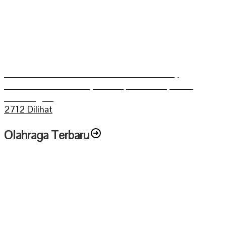
Grasstrack Putra Mahkoto dibuka Gerry
Trisatwika Wakil Bupati terpilih kabupaten
Sarolangun
2712 Dilihat
Olahraga Terbaru