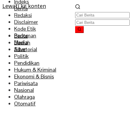
Indeks
Lewati ke konten
Berita
Redaksi
Disclaimer
Kode Etik
Pedoman
Berita
Media
Daerah
Siber
Advetorial
Politik
Pendidikan
Hukum & Kriminal
Ekonomi & Bisnis
Pariwisata
Nasional
Olahraga
Otomatif