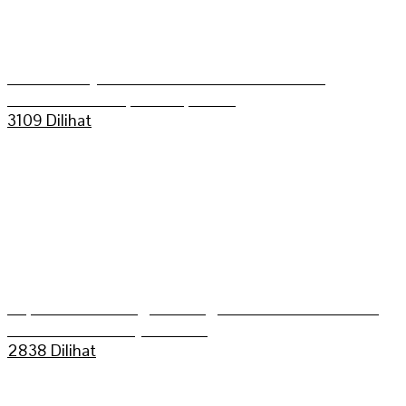
Aldo Bilkis Juara umum Grasstrack Putra
Mahkoto Championship 2025
3109 Dilihat
Kapolres Sarolangun Mengikuti Trail Adventure
Bukit Dua Belas (TEBAS III)
2838 Dilihat