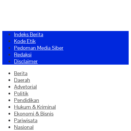
Indeks Berita
Kode Etik
Pedoman Media Siber
Redaksi
Disclaimer
Berita
Daerah
Advetorial
Politik
Pendidikan
Hukum & Kriminal
Ekonomi & Bisnis
Pariwisata
Nasional