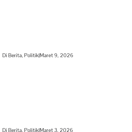
Ketua Umum Laskar Gibran Leonardo Sirait Laporkan
Program Strategi Kepada Wapres
Di Berita, Politik
|
Maret 9, 2026
Partai Nasdem DPD Sarolangun Gelar Rapat
Penyusunan Panitia Kegiatan Partai di Bulan Ramadhan
Di Berita, Politik
|
Maret 3, 2026