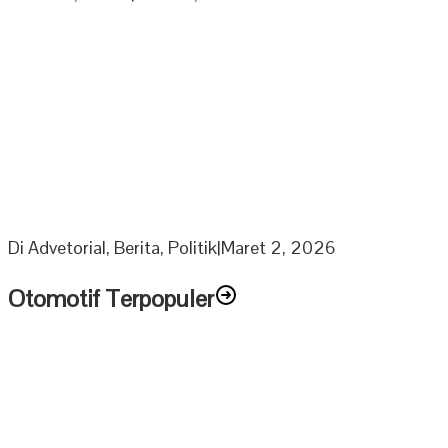
Berkah Ramadhan Ketua DPRD Muratara bagikan 1000
Paket Sembako Untuk Anak Yatim dan Lansia
Di Advetorial, Berita, Politik
|
Maret 2, 2026
Otomotif Terpopuler