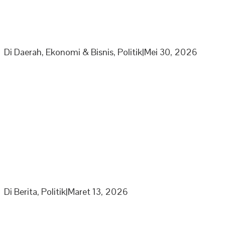
PPP Minta Pemkab Sarolangun Beri Sanksi PKS Nakal
Yang Mainkan Harga TBS
Di Daerah, Ekonomi & Bisnis, Politik
|
Mei 30, 2026
Partai Nasdem DPD Sarolangun Gelar Buka Puasa
Bersama Kaum Duafa, Anak Yatim Dan Jajaran
Pengurus Partai Nasdem
Di Berita, Politik
|
Maret 13, 2026