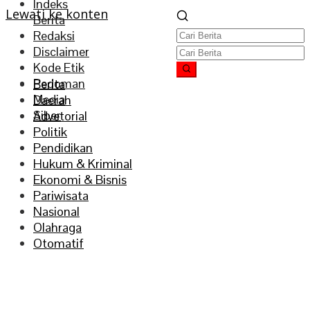
Indeks
Lewati ke konten
Berita
Redaksi
Disclaimer
Kode Etik
Pedoman
Berita
Media
Daerah
Siber
Advetorial
Politik
Pendidikan
Hukum & Kriminal
Ekonomi & Bisnis
Pariwisata
Nasional
Olahraga
Otomatif