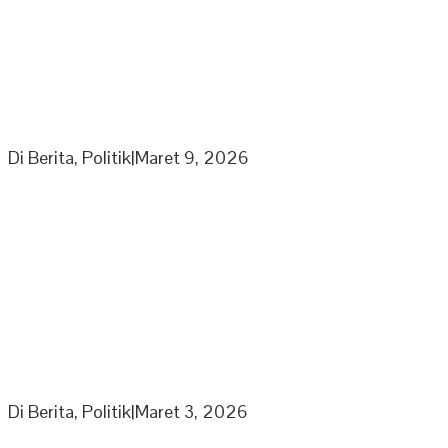
Ketua Umum Laskar Gibran Leonardo Sirait Laporkan
Program Strategi Kepada Wapres
Di Berita, Politik
|
Maret 9, 2026
Partai Nasdem DPD Sarolangun Gelar Rapat
Penyusunan Panitia Kegiatan Partai di Bulan Ramadhan
Di Berita, Politik
|
Maret 3, 2026