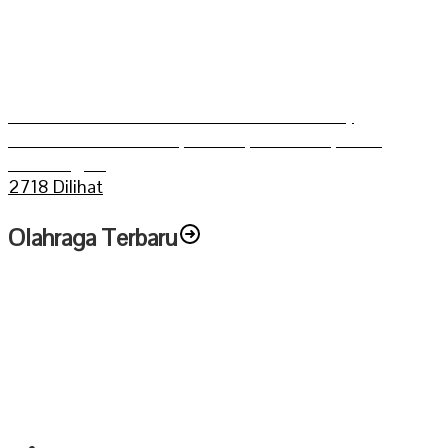
Grasstrack Putra Mahkoto dibuka Gerry
Trisatwika Wakil Bupati terpilih kabupaten
Sarolangun
2718 Dilihat
Olahraga Terbaru