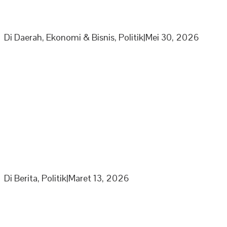
PPP Minta Pemkab Sarolangun Beri Sanksi PKS Nakal
Yang Mainkan Harga TBS
Di Daerah, Ekonomi & Bisnis, Politik
|
Mei 30, 2026
Partai Nasdem DPD Sarolangun Gelar Buka Puasa
Bersama Kaum Duafa, Anak Yatim Dan Jajaran
Pengurus Partai Nasdem
Di Berita, Politik
|
Maret 13, 2026