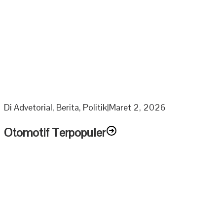
Berkah Ramadhan Ketua DPRD Muratara bagikan 1000
Paket Sembako Untuk Anak Yatim dan Lansia
Di Advetorial, Berita, Politik
|
Maret 2, 2026
Otomotif Terpopuler