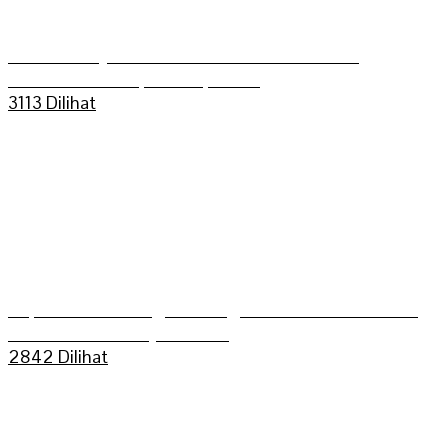
Aldo Bilkis Juara umum Grasstrack Putra
Mahkoto Championship 2025
3113 Dilihat
Kapolres Sarolangun Mengikuti Trail Adventure
Bukit Dua Belas (TEBAS III)
2842 Dilihat