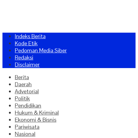
Indeks Berita
Kode Etik
Pedoman Media Siber
Redaksi
Disclaimer
Berita
Daerah
Advetorial
Politik
Pendidikan
Hukum & Kriminal
Ekonomi & Bisnis
Pariwisata
Nasional