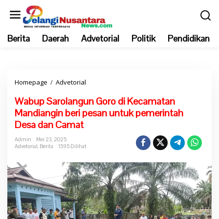
L
e
w
Berita
Daerah
Advetorial
Politik
Pendidikan
a
t
i
k
Homepage
/
Advetorial
W
e
a
k
Wabup Sarolangun Goro di Kecamatan
b
o
Mandiangin beri pesan untuk pemerintah
u
n
Desa dan Camat
p
t
S
e
Admin
Mei 23, 2025
Advetorial
,
Berita
1595 Dilihat
a
n
r
o
l
a
n
g