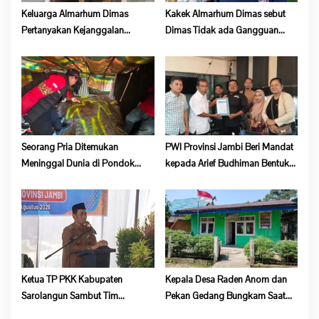
Keluarga Almarhum Dimas
Kakek Almarhum Dimas sebut
Pertanyakan Kejanggalan
Dimas Tidak ada Gangguan
Kematian, Kapolsek Batang Asai
Jiwa
Belum Beri Tanggapan
Seorang Pria Ditemukan
PWI Provinsi Jambi Beri Mandat
Meninggal Dunia di Pondok
kepada Arief Budhiman Bentuk
Lokasi Dompeng Desa Pulau
Kepengurusan PWI Bungo dan
Salak Baru Batang Asai
Tebo
Ketua TP PKK Kabupaten
Kepala Desa Raden Anom dan
Sarolangun Sambut Tim
Pekan Gedang Bungkam Saat
Verifikasi Penilaian 10 Program
Dikonfirmasi Soal Program