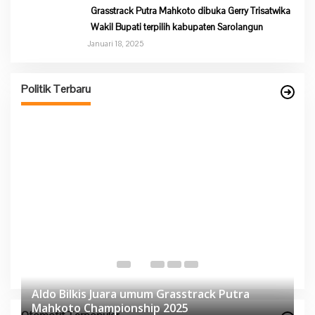
Grasstrack Putra Mahkoto dibuka Gerry Trisatwika
Wakil Bupati terpilih kabupaten Sarolangun
Januari 18, 2025
Partai Nasdem DPD Sarolangun Gelar Buka Puasa
Ke
Bersama Kaum Duafa, Anak Yatim Dan Jajaran
P
Pengurus Partai Nasdem
Politik Terbaru
Di Berita, Politik
|
Maret 13, 2026
Di 
Aldo Bilkis Juara umum Grasstrack Putra
Mahkoto Championship 2025