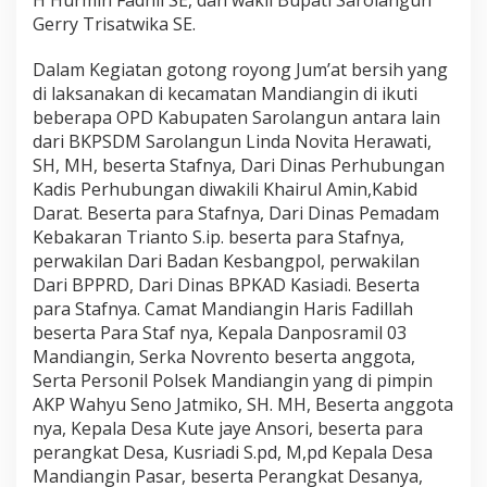
Gerry Trisatwika SE.
u
k
Dalam Kegiatan gotong royong Jum’at bersih yang
p
di laksanakan di kecamatan Mandiangin di ikuti
e
beberapa OPD Kabupaten Sarolangun antara lain
m
dari BKPSDM Sarolangun Linda Novita Herawati,
e
SH, MH, beserta Stafnya, Dari Dinas Perhubungan
r
Kadis Perhubungan diwakili Khairul Amin,Kabid
i
Darat. Beserta para Stafnya, Dari Dinas Pemadam
n
Kebakaran Trianto S.ip. beserta para Stafnya,
t
perwakilan Dari Badan Kesbangpol, perwakilan
a
Dari BPPRD, Dari Dinas BPKAD Kasiadi. Beserta
h
para Stafnya. Camat Mandiangin Haris Fadillah
D
beserta Para Staf nya, Kepala Danposramil 03
e
Mandiangin, Serka Novrento beserta anggota,
s
Serta Personil Polsek Mandiangin yang di pimpin
a
AKP Wahyu Seno Jatmiko, SH. MH, Beserta anggota
d
nya, Kepala Desa Kute jaye Ansori, beserta para
a
perangkat Desa, Kusriadi S.pd, M,pd Kepala Desa
n
Mandiangin Pasar, beserta Perangkat Desanya,