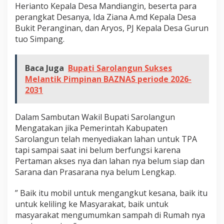
C
Herianto Kepala Desa Mandiangin, beserta para
perangkat Desanya, Ida Ziana A.md Kepala Desa
a
Bukit Peranginan, dan Aryos, PJ Kepala Desa Gurun
m
tuo Simpang.
a
t
Baca Juga
Bupati Sarolangun Sukses
Melantik Pimpinan BAZNAS periode 2026-
2031
Dalam Sambutan Wakil Bupati Sarolangun
Mengatakan jika Pemerintah Kabupaten
Sarolangun telah menyediakan lahan untuk TPA
tapi sampai saat ini belum berfungsi karena
Pertaman akses nya dan lahan nya belum siap dan
Sarana dan Prasarana nya belum Lengkap.
” Baik itu mobil untuk mengangkut kesana, baik itu
untuk keliling ke Masyarakat, baik untuk
masyarakat mengumumkan sampah di Rumah nya