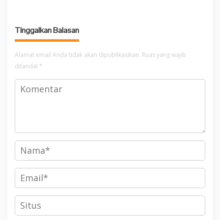
Pokok PKK Tingkat Provinsi
Ketahanan Pangan
Jambi Di Desa Guruh Baru
Tinggalkan Balasan
Alamat email Anda tidak akan dipublikasikan.
Ruas yang wajib
ditandai
*