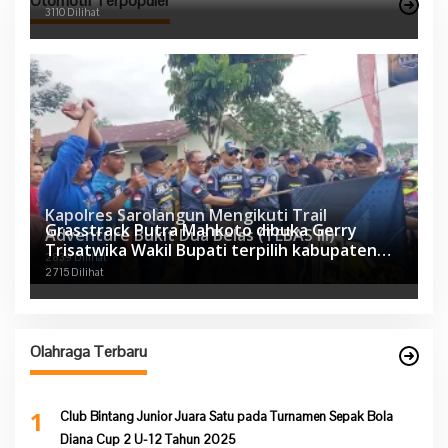
Otomotif Terpopuler
3110 Dilihat
Kapolres Sarolangun Mengikuti Trail
Grasstrack Putra Mahkoto dibuka Gerry
Adventure Bukit Dua Belas (TEBAS III)
Trisatwika Wakil Bupati terpilih kabupaten
2839 Dilihat
Sarolangun
2715 Dilihat
Olahraga Terbaru
1
Club Bintang Junior Juara Satu pada Turnamen Sepak Bola
Diana Cup 2 U-12 Tahun 2025