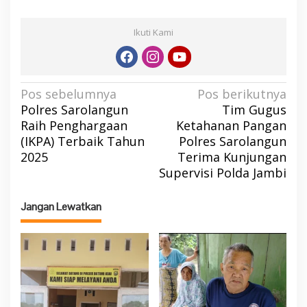
Ikuti Kami
N
Pos sebelumnya
Pos berikutnya
Polres Sarolangun
Tim Gugus
a
Raih Penghargaan
Ketahanan Pangan
v
(IKPA) Terbaik Tahun
Polres Sarolangun
i
2025
Terima Kunjungan
g
Supervisi Polda Jambi
a
s
Jangan Lewatkan
i
p
o
s