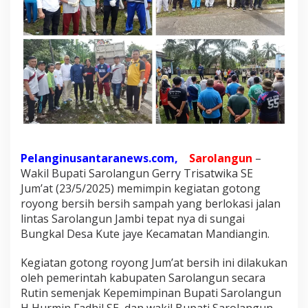
n
d
i
a
n
g
i
n
b
e
Pelanginusantaranews.com,
Sarolangun
–
r
Wakil Bupati Sarolangun Gerry Trisatwika SE
i
Jum’at (23/5/2025) memimpin kegiatan gotong
p
royong bersih bersih sampah yang berlokasi jalan
e
lintas Sarolangun Jambi tepat nya di sungai
s
Bungkal Desa Kute jaye Kecamatan Mandiangin.
a
n
Kegiatan gotong royong Jum’at bersih ini dilakukan
u
oleh pemerintah kabupaten Sarolangun secara
n
Rutin semenjak Kepemimpinan Bupati Sarolangun
t
H Hurmin Fadhil SE, dan wakil Bupati Sarolangun