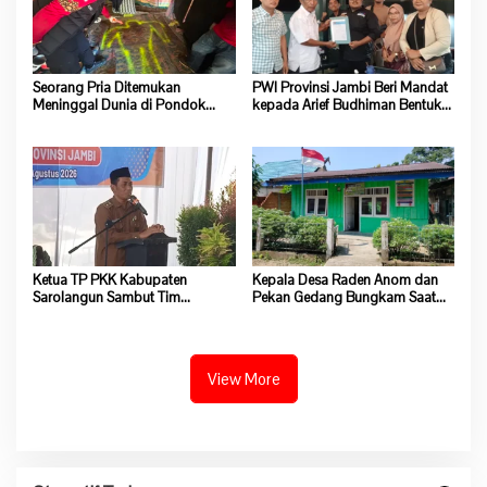
Seorang Pria Ditemukan
PWI Provinsi Jambi Beri Mandat
Meninggal Dunia di Pondok
kepada Arief Budhiman Bentuk
Lokasi Dompeng Desa Pulau
Kepengurusan PWI Bungo dan
Salak Baru Batang Asai
Tebo
Ketua TP PKK Kabupaten
Kepala Desa Raden Anom dan
Sarolangun Sambut Tim
Pekan Gedang Bungkam Saat
Verifikasi Penilaian 10 Program
Dikonfirmasi Soal Program
Pokok PKK Tingkat Provinsi
Ketahanan Pangan
Jambi Di Desa Guruh Baru
View More