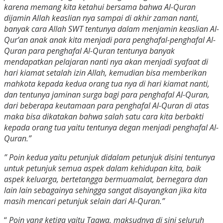
karena memang kita ketahui bersama bahwa Al-Quran
dijamin Allah keaslian nya sampai di akhir zaman nanti,
banyak cara Allah SWT tentunya dalam menjamin keaslian Al-
Qur’an anak anak kita menjadi para penghafal-penghafal Al-
Quran para penghafal Al-Quran tentunya banyak
mendapatkan pelajaran nanti nya akan menjadi syafaat di
hari kiamat setalah izin Allah, kemudian bisa memberikan
mahkota kepada kedua orang tua nya di hari kiamat nanti,
dan tentunya jaminan surga bagi para penghafal Al-Quran,
dari beberapa keutamaan para penghafal Al-Quran di atas
maka bisa dikatakan bahwa salah satu cara kita berbakti
kepada orang tua yaitu tentunya degan menjadi penghafal Al-
Quran.”
” Poin kedua yaitu petunjuk didalam petunjuk disini tentunya
untuk petunjuk semua aspek dalam kehidupan kita, baik
aspek keluarga, bertetangga bermuamalat, bernegara dan
lain lain sebagainya sehingga sangat disayangkan jika kita
masih mencari petunjuk selain dari Al-Quran.”
“
Poin yang ketiga yaitu Taqwa, maksudnya di sini seluruh