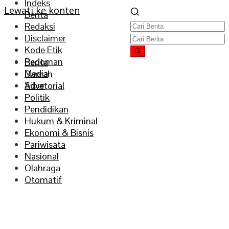
Indeks
Lewati ke konten
Berita
Redaksi
Disclaimer
Kode Etik
Pedoman
Berita
Media
Daerah
Siber
Advetorial
Politik
Pendidikan
Hukum & Kriminal
Ekonomi & Bisnis
Pariwisata
Nasional
Olahraga
Otomatif