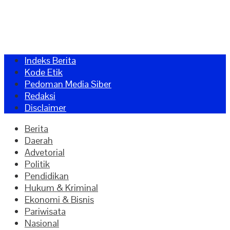
Indeks Berita
Kode Etik
Pedoman Media Siber
Redaksi
Disclaimer
Berita
Daerah
Advetorial
Politik
Pendidikan
Hukum & Kriminal
Ekonomi & Bisnis
Pariwisata
Nasional