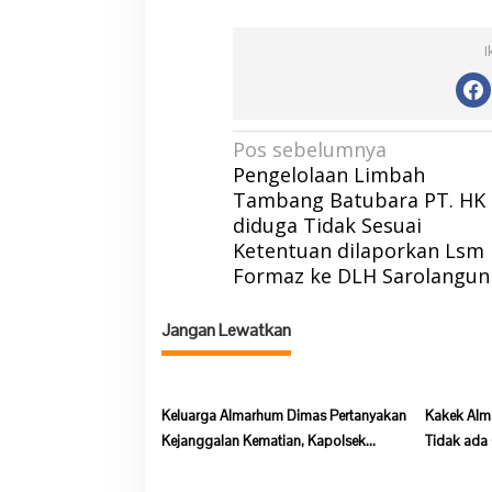
I
N
Pos sebelumnya
Pengelolaan Limbah
a
Tambang Batubara PT. HK
v
diduga Tidak Sesuai
i
Ketentuan dilaporkan Lsm
g
Formaz ke DLH Sarolangun
a
Jangan Lewatkan
s
i
p
Keluarga Almarhum Dimas Pertanyakan
Kakek Alm
o
Kejanggalan Kematian, Kapolsek
Tidak ada
s
Batang Asai Belum Beri Tanggapan