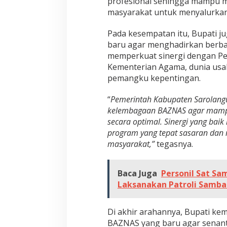
profesional sehingga mampu 
e
masyarakat untuk menyalurkan
r
i
Pada kesempatan itu, Bupati 
o
baru agar menghadirkan berbag
d
memperkuat sinergi dengan Pe
e
Kementerian Agama, dunia usa
2
pemangku kepentingan.
0
“
Pemerintah Kabupaten Sarolang
2
kelembagaan BAZNAS agar mampu
6
secara optimal. Sinergi yang bai
-
program yang tepat sasaran dan
2
masyarakat,”
tegasnya.
0
3
1
Baca Juga
Personil Sat Sa
Laksanakan Patroli Samban
Di akhir arahannya, Bupati ke
BAZNAS yang baru agar senant