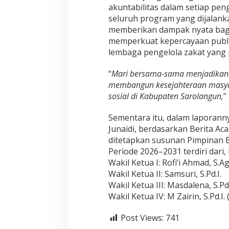
akuntabilitas dalam setiap pen
seluruh program yang dijalank
memberikan dampak nyata bagi
memperkuat kepercayaan publ
lembaga pengelola zakat yang 
“
Mari bersama-sama menjadikan 
membangun kesejahteraan masya
sosial di Kabupaten Sarolangun,
”
Sementara itu, dalam laporann
Junaidi, berdasarkan Berita A
ditetapkan susunan Pimpinan
Periode 2026–2031 terdiri dari
Wakil Ketua I: Rofi’i Ahmad, S.Ag.
Wakil Ketua II: Samsuri, S.Pd.I.
Wakil Ketua III: Masdalena, S.Pd.
Wakil Ketua IV: M Zairin, S.Pd.I. 
Post Views:
741