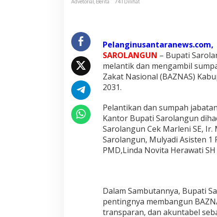
Advetorial
,
Berita
741 Dilihat
S
a
r
o
Pelanginusantaranews.com,
l
SAROLANGUN
– Bupati Sarola
a
melantik dan mengambil sumpa
n
Zakat Nasional (BAZNAS) Kabu
g
2031.
u
n
Pelantikan dan sumpah jabatan
S
Kantor Bupati Sarolangun diha
u
Sarolangun Cek Marleni SE, Ir
Sarolangun, Mulyadi Asisten 1
k
PMD,Linda Novita Herawati SH 
s
e
s
M
Dalam Sambutannya, Bupati S
e
pentingnya membangun BAZNAS
l
transparan, dan akuntabel seb
a