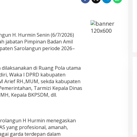
ngun H. Hurmin Senin (6/7/2026)
h jabatan Pimpinan Badan Amil
paten Sarolangun periode 2026–
PPP Minta Pemkab Sarolangun Beri
Sanksi PKS Nakal Yang Mainkan Harga
TBS
Di Daerah, Ekonomi & Bisnis, Politik
|
Mei 30, 2026
 dilaksanakan di Ruang Pola utama
diri, Waka l DPRD kabupaten
. M Arief RH.,MUM, sekda kabupaten
 Pemerintahan, Tarmizi Kepala Dinas
MH, Kepala BKPSDM, dll.
arolangun H Hurmin menegaskan
 yang profesional, amanah,
agai garda terdepan dalam