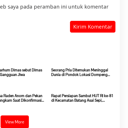
web saya pada peramban ini untuk komentar
arhum Dimas sebut Dimas
Seorang Pria Ditemukan Meninggal
 Gangguan Jiwa
Dunia di Pondok Lokasi Dompeng
Desa Pulau Salak Baru Batang Asai
sa Raden Anom dan Pekan
Rapat Persiapan Sambut HUT RI ke-81
ngkam Saat Dikonfirmasi
di Kecamatan Batang Asai Sepi,
ram Ketahanan Pangan
Kehadiran Peserta Minim
View More