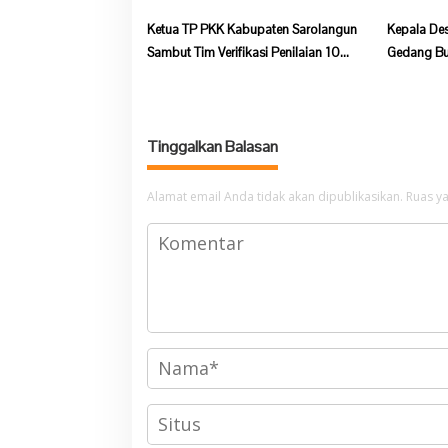
Ketua TP PKK Kabupaten Sarolangun
Kepala De
Sambut Tim Verifikasi Penilaian 10
Gedang Bu
Program Pokok PKK Tingkat Provinsi
Soal Prog
Jambi Di Desa Guruh Baru
Tinggalkan Balasan
Alamat email Anda tidak akan dipublikasikan.
Ruas ya