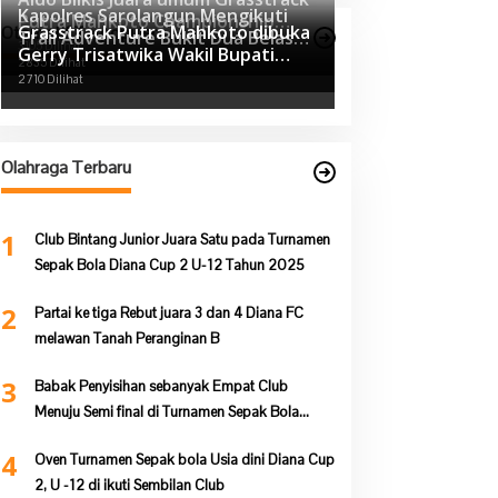
Kapolres Sarolangun Mengikuti
Putra Mahkoto Championship
Grasstrack Putra Mahkoto dibuka
Otomotif Terpopuler
Trail Adventure Bukit Dua Belas
2025
3105 Dilihat
Gerry Trisatwika Wakil Bupati
(TEBAS III)
2835 Dilihat
terpilih kabupaten Sarolangun
2710 Dilihat
Olahraga Terbaru
1
Club Bintang Junior Juara Satu pada Turnamen
Sepak Bola Diana Cup 2 U-12 Tahun 2025
2
Partai ke tiga Rebut juara 3 dan 4 Diana FC
melawan Tanah Peranginan B
3
Babak Penyisihan sebanyak Empat Club
Menuju Semi final di Turnamen Sepak Bola
Diana Cup 2. Berikut Uraiannya
4
Oven Turnamen Sepak bola Usia dini Diana Cup
2, U -12 di ikuti Sembilan Club