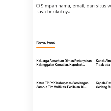
Simpan nama, email, dan situs 
saya berikutnya.
News Feed
Keluarga Almarhum Dimas Pertanyakan
Kakek Alm
Kejanggalan Kematian, Kapolsek
Tidak ada
Batang Asai Belum Beri Tanggapan
Ketua TP PKK Kabupaten Sarolangun
Kepala De
Sambut Tim Verifikasi Penilaian 10
Gedang Bu
Program Pokok PKK Tingkat Provinsi
Soal Prog
Jambi Di Desa Guruh Baru