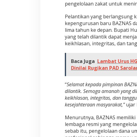
pengelolaan zakat untuk meni
n
t
Pelantikan yang berlangsung k
i
kepengurusan baru BAZNAS d
k
lima tahun ke depan. Bupati H
P
yang telah dilantik dapat men
i
keikhlasan, integritas, dan ta
m
p
Baca Juga
Lambat Urus HG
i
Dinilai Rugikan PAD Sarol
n
a
“
Selamat kepada pimpinan BAZNA
n
dilantik. Semoga amanah yang di
B
keikhlasan, integritas, dan tang
A
kesejahteraan masyarakat,”
ujar
Z
N
Menurutnya, BAZNAS memiliki p
A
lembaga resmi yang mengelola z
S
sebab itu, pengelolaan dana u
p