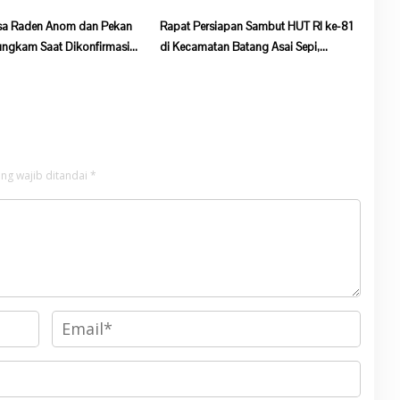
sa Raden Anom dan Pekan
Rapat Persiapan Sambut HUT RI ke-81
ngkam Saat Dikonfirmasi
di Kecamatan Batang Asai Sepi,
ram Ketahanan Pangan
Kehadiran Peserta Minim
ng wajib ditandai
*