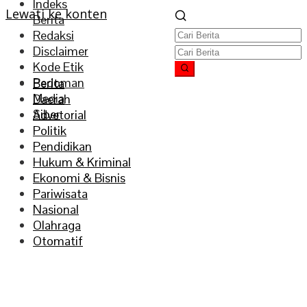
Indeks
Lewati ke konten
Berita
Redaksi
Disclaimer
Kode Etik
Pedoman
Berita
Media
Daerah
Siber
Advetorial
Politik
Pendidikan
Hukum & Kriminal
Ekonomi & Bisnis
Pariwisata
Nasional
Olahraga
Otomatif