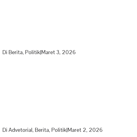
Partai Nasdem DPD Sarolangun Gelar Rapat
Penyusunan Panitia Kegiatan Partai di Bulan Ramadhan
Di Berita, Politik
|
Maret 3, 2026
Berkah Ramadhan Ketua DPRD Muratara bagikan 1000
Paket Sembako Untuk Anak Yatim dan Lansia
Di Advetorial, Berita, Politik
|
Maret 2, 2026