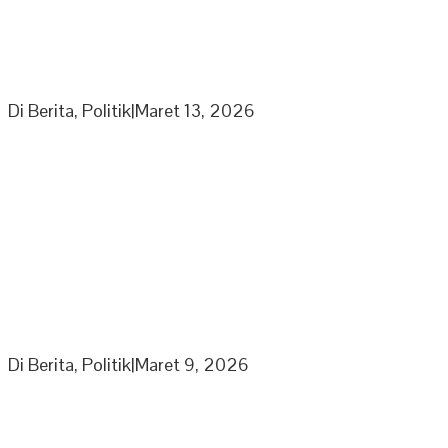
Partai Nasdem DPD Sarolangun Gelar Buka Puasa
Bersama Kaum Duafa, Anak Yatim Dan Jajaran
Pengurus Partai Nasdem
Di Berita, Politik
|
Maret 13, 2026
Ketua Umum Laskar Gibran Leonardo Sirait Laporkan
Program Strategi Kepada Wapres
Di Berita, Politik
|
Maret 9, 2026