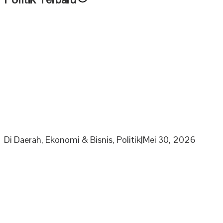
PPP Minta Pemkab Sarolangun Beri Sanksi PKS Nakal
Yang Mainkan Harga TBS
Di Daerah, Ekonomi & Bisnis, Politik
|
Mei 30, 2026