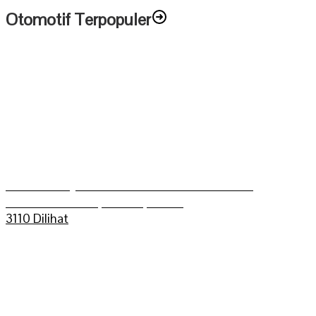
Otomotif Terpopuler
Aldo Bilkis Juara umum Grasstrack Putra
Mahkoto Championship 2025
3110 Dilihat