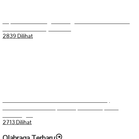
Kapolres Sarolangun Mengikuti Trail Adventure
Bukit Dua Belas (TEBAS III)
2839 Dilihat
Grasstrack Putra Mahkoto dibuka Gerry
Trisatwika Wakil Bupati terpilih kabupaten
Sarolangun
2713 Dilihat
Olahraga Terbaru