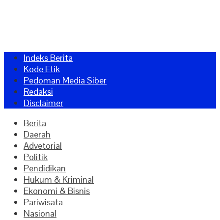
Indeks Berita
Kode Etik
Pedoman Media Siber
Redaksi
Disclaimer
Berita
Daerah
Advetorial
Politik
Pendidikan
Hukum & Kriminal
Ekonomi & Bisnis
Pariwisata
Nasional