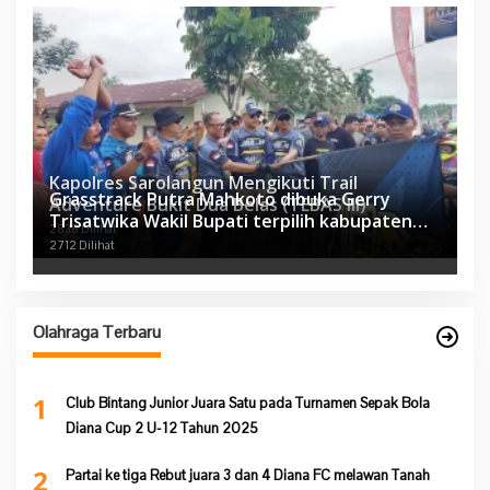
Kapolres Sarolangun Mengikuti Trail
Grasstrack Putra Mahkoto dibuka Gerry
Adventure Bukit Dua Belas (TEBAS III)
Trisatwika Wakil Bupati terpilih kabupaten
2838 Dilihat
Sarolangun
2712 Dilihat
Olahraga Terbaru
1
Club Bintang Junior Juara Satu pada Turnamen Sepak Bola
Diana Cup 2 U-12 Tahun 2025
2
Partai ke tiga Rebut juara 3 dan 4 Diana FC melawan Tanah