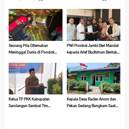
Kematian, Kapolsek Batang Asai
Jiwa
Belum Beri Tanggapan
Seorang Pria Ditemukan
PWI Provinsi Jambi Beri Mandat
Meninggal Dunia di Pondok
kepada Arief Budhiman Bentuk
Lokasi Dompeng Desa Pulau
Kepengurusan PWI Bungo dan
Salak Baru Batang Asai
Tebo
Ketua TP PKK Kabupaten
Kepala Desa Raden Anom dan
Sarolangun Sambut Tim
Pekan Gedang Bungkam Saat
Verifikasi Penilaian 10 Program
Dikonfirmasi Soal Program
Pokok PKK Tingkat Provinsi
Ketahanan Pangan
Jambi Di Desa Guruh Baru