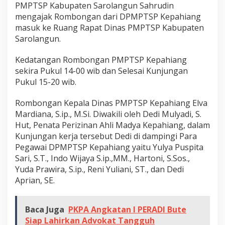
PMPTSP Kabupaten Sarolangun Sahrudin
h
mengajak Rombongan dari DPMPTSP Kepahiang
i
masuk ke Ruang Rapat Dinas PMPTSP Kabupaten
a
Sarolangun.
n
g
Kedatangan Rombongan PMPTSP Kepahiang
B
sekira Pukul 14-00 wib dan Selesai Kunjungan
e
Pukul 15-20 wib.
n
Rombongan Kepala Dinas PMPTSP Kepahiang Elva
g
Mardiana, S.ip., M.Si. Diwakili oleh Dedi Mulyadi, S.
k
Hut, Penata Perizinan Ahli Madya Kepahiang, dalam
u
Kunjungan kerja tersebut Dedi di dampingi Para
l
Pegawai DPMPTSP Kepahiang yaitu Yulya Puspita
u
Sari, S.T., Indo Wijaya S.ip.,MM., Hartoni, S.Sos.,
Yuda Prawira, S.ip., Reni Yuliani, ST., dan Dedi
Aprian, SE.
Baca Juga
PKPA Angkatan I PERADI Bute
Siap Lahirkan Advokat Tangguh