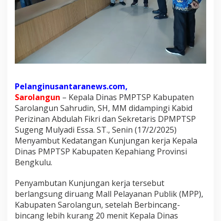
a
n
g
a
n
K
a
d
Pelanginusantaranews.com,
i
Sarolangun
– Kepala Dinas PMPTSP Kabupaten
s
Sarolangun Sahrudin, SH, MM didampingi Kabid
P
Perizinan Abdulah Fikri dan Sekretaris DPMPTSP
Sugeng Mulyadi Essa. ST., Senin (17/2/2025)
M
Menyambut Kedatangan Kunjungan kerja Kepala
P
Dinas PMPTSP Kabupaten Kepahiang Provinsi
T
Bengkulu.
S
P
Penyambutan Kunjungan kerja tersebut
K
berlangsung diruang Mall Pelayanan Publik (MPP),
e
Kabupaten Sarolangun, setelah Berbincang-
p
bincang lebih kurang 20 menit Kepala Dinas
a