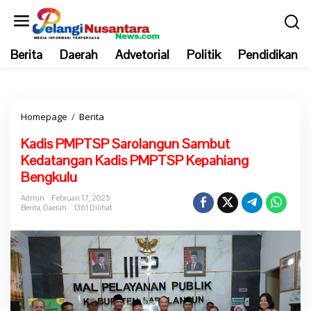
L
e
w
Berita
Daerah
Advetorial
Politik
Pendidikan
a
t
i
k
Homepage
/
Berita
K
e
a
k
Kadis PMPTSP Sarolangun Sambut
d
o
Kedatangan Kadis PMPTSP Kepahiang
i
n
Bengkulu
s
t
P
e
Admin
Februari 17, 2025
Berita
,
Daerah
1361 Dilihat
M
n
P
T
S
P
S
a