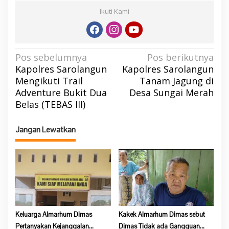
Ikuti Kami
N
Pos sebelumnya
Pos berikutnya
Kapolres Sarolangun
Kapolres Sarolangun
a
Mengikuti Trail
Tanam Jagung di
v
Adventure Bukit Dua
Desa Sungai Merah
i
Belas (TEBAS III)
g
a
Jangan Lewatkan
s
i
p
o
s
Keluarga Almarhum Dimas
Kakek Almarhum Dimas sebut
Pertanyakan Kejanggalan
Dimas Tidak ada Gangguan