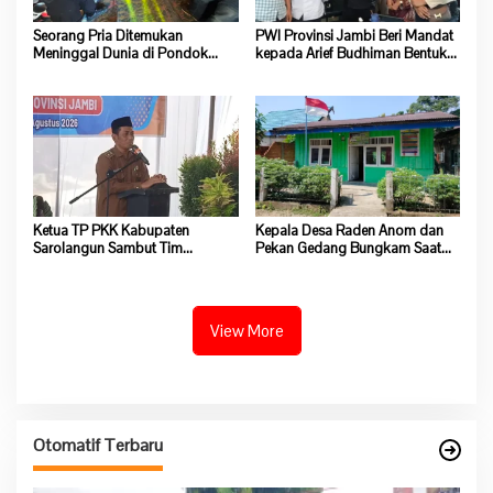
Seorang Pria Ditemukan
PWI Provinsi Jambi Beri Mandat
Meninggal Dunia di Pondok
kepada Arief Budhiman Bentuk
Lokasi Dompeng Desa Pulau
Kepengurusan PWI Bungo dan
Salak Baru Batang Asai
Tebo
Ketua TP PKK Kabupaten
Kepala Desa Raden Anom dan
Sarolangun Sambut Tim
Pekan Gedang Bungkam Saat
Verifikasi Penilaian 10 Program
Dikonfirmasi Soal Program
Pokok PKK Tingkat Provinsi
Ketahanan Pangan
Jambi Di Desa Guruh Baru
View More
Otomatif Terbaru