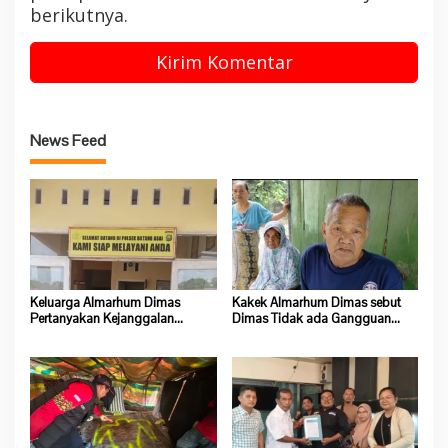
berikutnya.
News Feed
Keluarga Almarhum Dimas
Kakek Almarhum Dimas sebut
Pertanyakan Kejanggalan
Dimas Tidak ada Gangguan
Kematian, Kapolsek Batang Asai
Jiwa
Belum Beri Tanggapan