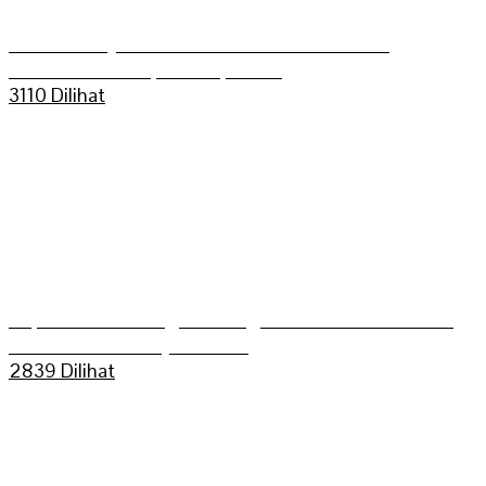
Aldo Bilkis Juara umum Grasstrack Putra
Mahkoto Championship 2025
3110 Dilihat
Kapolres Sarolangun Mengikuti Trail Adventure
Bukit Dua Belas (TEBAS III)
2839 Dilihat