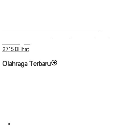
Grasstrack Putra Mahkoto dibuka Gerry
Trisatwika Wakil Bupati terpilih kabupaten
Sarolangun
2715 Dilihat
Olahraga Terbaru