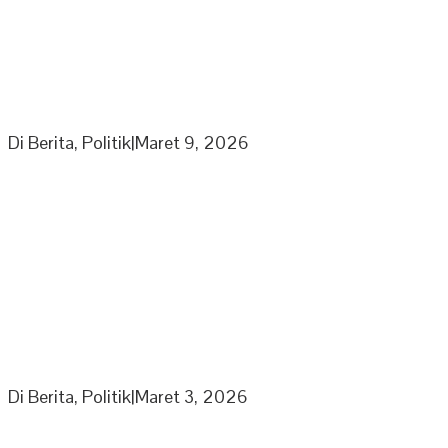
Ketua Umum Laskar Gibran Leonardo Sirait Laporkan
Program Strategi Kepada Wapres
Di Berita, Politik
|
Maret 9, 2026
Partai Nasdem DPD Sarolangun Gelar Rapat
Penyusunan Panitia Kegiatan Partai di Bulan Ramadhan
Di Berita, Politik
|
Maret 3, 2026