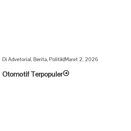
Berkah Ramadhan Ketua DPRD Muratara bagikan 1000
Paket Sembako Untuk Anak Yatim dan Lansia
Di Advetorial, Berita, Politik
|
Maret 2, 2026
Otomotif Terpopuler