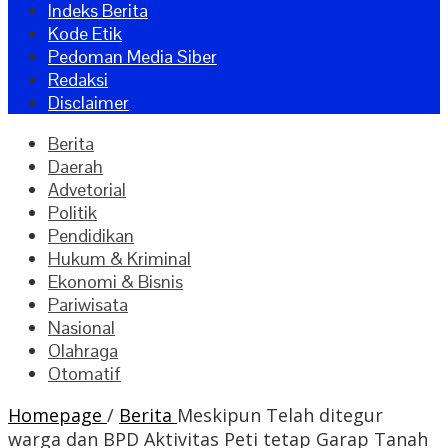
Indeks Berita
Kode Etik
Pedoman Media Siber
Redaksi
Disclaimer
Berita
Daerah
Advetorial
Politik
Pendidikan
Hukum & Kriminal
Ekonomi & Bisnis
Pariwisata
Nasional
Olahraga
Otomatif
Homepage
/
Berita
Meskipun Telah ditegur
warga dan BPD Aktivitas Peti tetap Garap Tanah