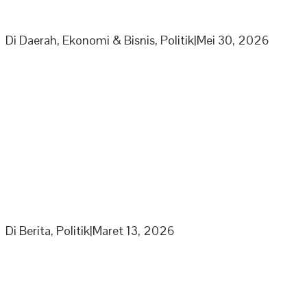
PPP Minta Pemkab Sarolangun Beri Sanksi PKS Nakal
Yang Mainkan Harga TBS
Di Daerah, Ekonomi & Bisnis, Politik
|
Mei 30, 2026
Partai Nasdem DPD Sarolangun Gelar Buka Puasa
Bersama Kaum Duafa, Anak Yatim Dan Jajaran
Pengurus Partai Nasdem
Di Berita, Politik
|
Maret 13, 2026