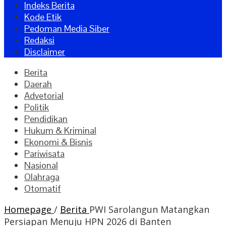
Indeks Berita
Kode Etik
Pedoman Media Siber
Redaksi
Disclaimer
Berita
Daerah
Advetorial
Politik
Pendidikan
Hukum & Kriminal
Ekonomi & Bisnis
Pariwisata
Nasional
Olahraga
Otomatif
Homepage
/
Berita
PWI Sarolangun Matangkan
Persiapan Menuju HPN 2026 di Banten