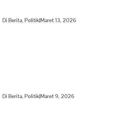
Bersama Kaum Duafa, Anak Yatim Dan Jajaran
Pengurus Partai Nasdem
Di Berita, Politik
|
Maret 13, 2026
Ketua Umum Laskar Gibran Leonardo Sirait Laporkan
Program Strategi Kepada Wapres
Di Berita, Politik
|
Maret 9, 2026