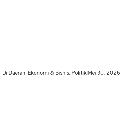
PPP Minta Pemkab Sarolangun Beri Sanksi PKS Nakal
Yang Mainkan Harga TBS
Di Daerah, Ekonomi & Bisnis, Politik
|
Mei 30, 2026
Partai Nasdem DPD Sarolangun Gelar Buka Puasa