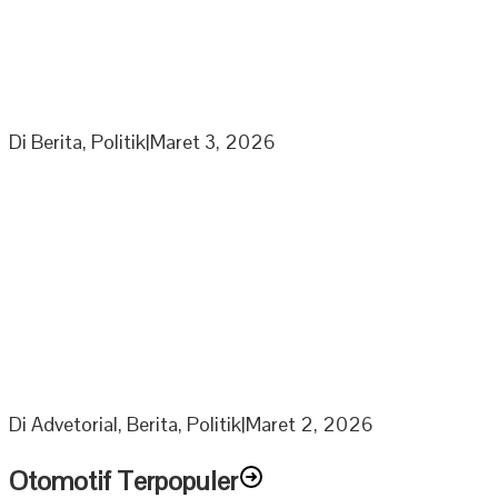
Partai Nasdem DPD Sarolangun Gelar Rapat
Penyusunan Panitia Kegiatan Partai di Bulan Ramadhan
Di Berita, Politik
|
Maret 3, 2026
Berkah Ramadhan Ketua DPRD Muratara bagikan 1000
Paket Sembako Untuk Anak Yatim dan Lansia
Di Advetorial, Berita, Politik
|
Maret 2, 2026
Otomotif Terpopuler