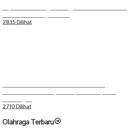
Kapolres Sarolangun Mengikuti Trail Adventure
Bukit Dua Belas (TEBAS III)
2835 Dilihat
Grasstrack Putra Mahkoto dibuka Gerry
Trisatwika Wakil Bupati terpilih kabupaten
Sarolangun
2710 Dilihat
Olahraga Terbaru