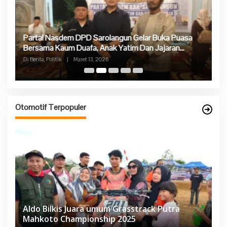
Partai Nasdem DPD Sarolangun Gelar Buka Puasa
Ke
Bersama Kaum Duafa, Anak Yatim Dan Jajaran
P
Pengurus Partai Nasdem
Di Berita, Politik
|
Maret 13, 2026
Di 
Otomotif Terpopuler
Aldo Bilkis Juara umum Grasstrack Putra
Mahkoto Championship 2025