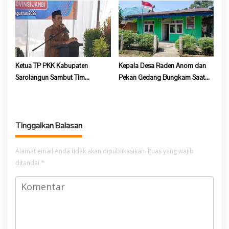
Salak Baru Batang Asai
Tebo
Ketua TP PKK Kabupaten
Kepala Desa Raden Anom dan
Sarolangun Sambut Tim
Pekan Gedang Bungkam Saat
Verifikasi Penilaian 10 Program
Dikonfirmasi Soal Program
Pokok PKK Tingkat Provinsi
Ketahanan Pangan
Jambi Di Desa Guruh Baru
Tinggalkan Balasan
Alamat email Anda tidak akan dipublikasikan.
Ruas yang wajib
ditandai
*