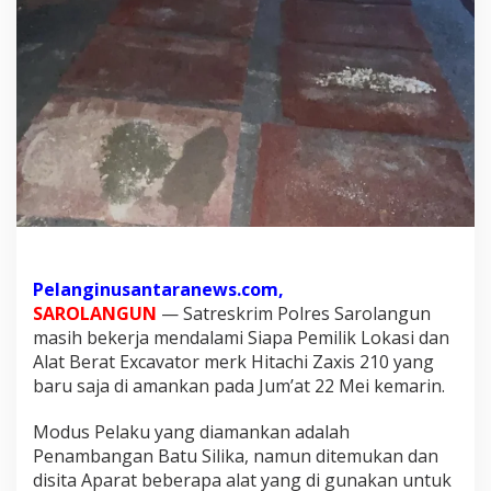
r
e
s
S
a
r
o
l
a
n
g
Pelanginusantaranews.com,
u
SAROLANGUN
— Satreskrim Polres Sarolangun
n
masih bekerja mendalami Siapa Pemilik Lokasi dan
m
Alat Berat Excavator merk Hitachi Zaxis 210 yang
a
baru saja di amankan pada Jum’at 22 Mei kemarin.
s
i
Modus Pelaku yang diamankan adalah
h
Penambangan Batu Silika, namun ditemukan dan
b
disita Aparat beberapa alat yang di gunakan untuk