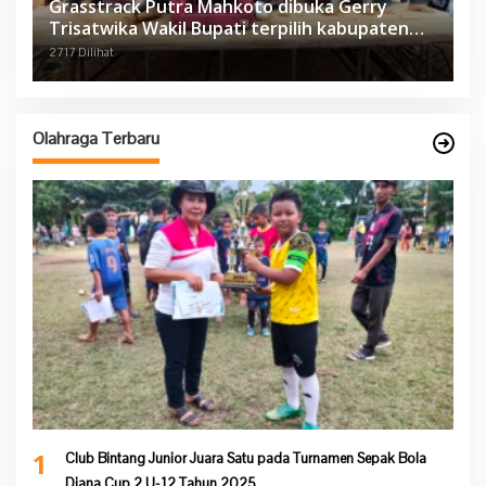
Grasstrack Putra Mahkoto dibuka Gerry
Trisatwika Wakil Bupati terpilih kabupaten
Sarolangun
2717 Dilihat
Olahraga Terbaru
1
Club Bintang Junior Juara Satu pada Turnamen Sepak Bola
Diana Cup 2 U-12 Tahun 2025