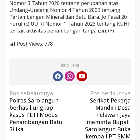
Nomor 3 Tahun 2020 tentang perubahan atas
t
Undang-Undang Nomor 4 Tahun 2009 tentang
B
Pertambangan Mineral dan Batu Bara, Jo Pasal 20
e
huruf (c) UU RI Nomor 1 Tahun 2023 tentang KUHP
r
terkait aktivitas penambangan tanpa izin. (*)
a
t
Post Views:
778
Ikuti Kami
N
Pos sebelumnya
Pos berikutnya
Polres Sarolangun
Serikat Pekerja
a
berhasil ungkap
Mandiri Desa
v
kasus PETI Modus
Pelawan Jaya
i
Penambangan Batu
meminta Bupati
g
Silika
Sarolangun Buka
a
kembali PT SMM