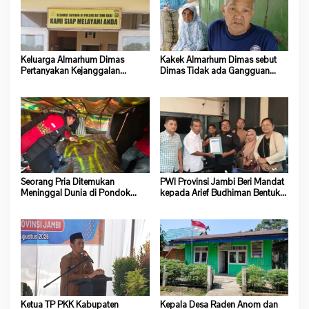
Keluarga Almarhum Dimas
Kakek Almarhum Dimas sebut
Pertanyakan Kejanggalan
Dimas Tidak ada Gangguan
Kematian, Kapolsek Batang Asai
Jiwa
Belum Beri Tanggapan
Seorang Pria Ditemukan
PWI Provinsi Jambi Beri Mandat
Meninggal Dunia di Pondok
kepada Arief Budhiman Bentuk
Lokasi Dompeng Desa Pulau
Kepengurusan PWI Bungo dan
Salak Baru Batang Asai
Tebo
Ketua TP PKK Kabupaten
Kepala Desa Raden Anom dan