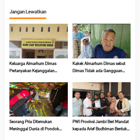
s
Jangan Lewatkan
i
p
o
s
Keluarga Almarhum Dimas
Kakek Almarhum Dimas sebut
Pertanyakan Kejanggalan
Dimas Tidak ada Gangguan
Kematian, Kapolsek Batang Asai
Jiwa
Belum Beri Tanggapan
Seorang Pria Ditemukan
PWI Provinsi Jambi Beri Mandat
Meninggal Dunia di Pondok
kepada Arief Budhiman Bentuk
Lokasi Dompeng Desa Pulau
Kepengurusan PWI Bungo dan