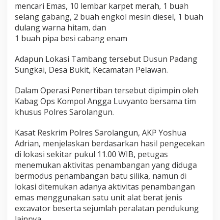
e
mencari Emas, 10 lembar karpet merah, 1 buah
k
selang gabang, 2 buah engkol mesin diesel, 1 buah
e
dulang warna hitam, dan
1 buah pipa besi cabang enam
r
j
Adapun Lokasi Tambang tersebut Dusun Padang
a
Sungkai, Desa Bukit, Kecamatan Pelawan.
m
e
Dalam Operasi Penertiban tersebut dipimpin oleh
n
Kabag Ops Kompol Angga Luvyanto bersama tim
d
khusus Polres Sarolangun.
a
l
Kasat Reskrim Polres Sarolangun, AKP Yoshua
a
Adrian, menjelaskan berdasarkan hasil pengecekan
m
di lokasi sekitar pukul 11.00 WIB, petugas
i
menemukan aktivitas penambangan yang diduga
S
bermodus penambangan batu silika, namun di
i
lokasi ditemukan adanya aktivitas penambangan
a
emas menggunakan satu unit alat berat jenis
p
excavator beserta sejumlah peralatan pendukung
lainnya.
a