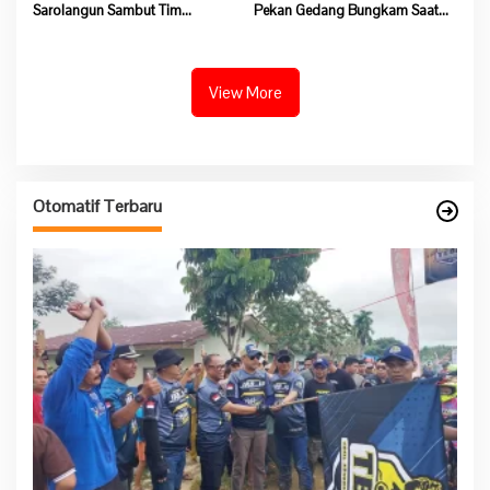
Sarolangun Sambut Tim
Pekan Gedang Bungkam Saat
Verifikasi Penilaian 10 Program
Dikonfirmasi Soal Program
Pokok PKK Tingkat Provinsi
Ketahanan Pangan
Jambi Di Desa Guruh Baru
View More
Otomatif Terbaru