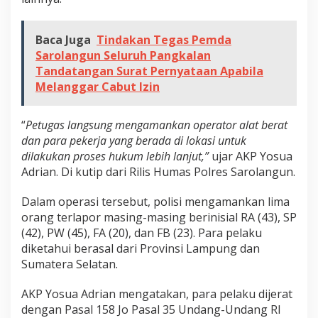
P
e
Baca Juga
Tindakan Tegas Pemda
m
Sarolangun Seluruh Pangkalan
i
Tandatangan Surat Pernyataan Apabila
l
Melanggar Cabut Izin
i
k
“
Petugas langsung mengamankan operator alat berat
L
dan para pekerja yang berada di lokasi untuk
o
dilakukan proses hukum lebih lanjut,”
ujar AKP Yosua
k
Adrian. Di kutip dari Rilis Humas Polres Sarolangun.
a
s
Dalam operasi tersebut, polisi mengamankan lima
i
orang terlapor masing-masing berinisial RA (43), SP
d
(42), PW (45), FA (20), dan FB (23). Para pelaku
a
diketahui berasal dari Provinsi Lampung dan
n
Sumatera Selatan.
A
l
AKP Yosua Adrian mengatakan, para pelaku dijerat
a
dengan Pasal 158 Jo Pasal 35 Undang-Undang RI