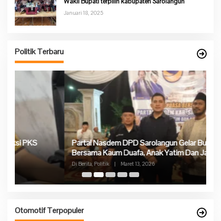
Wakil Bupati terpilih kabupaten Sarolangun
Januari 18, 2025
Politik Terbaru
Partai Nasdem DPD Sarolangun Gelar Buka Puasa
Ke
Bersama Kaum Duafa, Anak Yatim Dan Jajaran
P
Pengurus Partai Nasdem
Di Berita, Politik
|
Maret 13, 2026
Di 
Otomotif Terpopuler