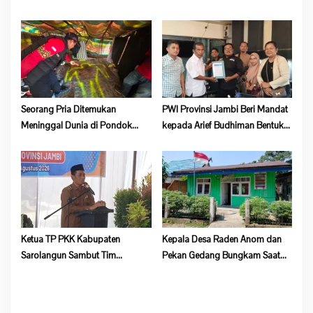
Kematian, Kapolsek Batang Asai
Jiwa
Belum Beri Tanggapan
Seorang Pria Ditemukan
PWI Provinsi Jambi Beri Mandat
Meninggal Dunia di Pondok
kepada Arief Budhiman Bentuk
Lokasi Dompeng Desa Pulau
Kepengurusan PWI Bungo dan
Salak Baru Batang Asai
Tebo
Ketua TP PKK Kabupaten
Kepala Desa Raden Anom dan
Sarolangun Sambut Tim
Pekan Gedang Bungkam Saat
Verifikasi Penilaian 10 Program
Dikonfirmasi Soal Program
Pokok PKK Tingkat Provinsi
Ketahanan Pangan
Jambi Di Desa Guruh Baru