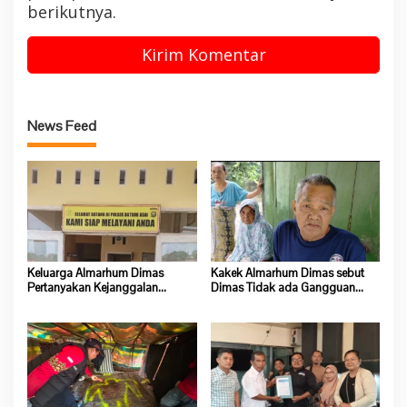
berikutnya.
News Feed
Keluarga Almarhum Dimas
Kakek Almarhum Dimas sebut
Pertanyakan Kejanggalan
Dimas Tidak ada Gangguan
Kematian, Kapolsek Batang Asai
Jiwa
Belum Beri Tanggapan