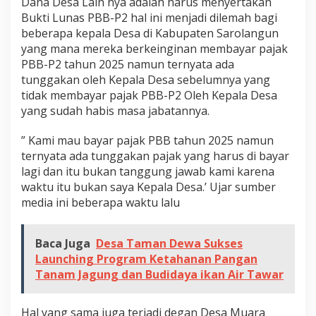
Dana Desa Lain nya adalah harus menyertakan
n
Bukti Lunas PBB-P2 hal ini menjadi dilemah bagi
D
beberapa kepala Desa di Kabupaten Sarolangun
B
yang mana mereka berkeinginan membayar pajak
H
PBB-P2 tahun 2025 namun ternyata ada
B
tunggakan oleh Kepala Desa sebelumnya yang
e
tidak membayar pajak PBB-P2 Oleh Kepala Desa
b
yang sudah habis masa jabatannya.
e
r
” Kami mau bayar pajak PBB tahun 2025 namun
a
ternyata ada tunggakan pajak yang harus di bayar
p
lagi dan itu bukan tanggung jawab kami karena
a
waktu itu bukan saya Kepala Desa.’ Ujar sumber
D
media ini beberapa waktu lalu
e
s
Baca Juga
Desa Taman Dewa Sukses
a
Launching Program Ketahanan Pangan
d
Tanam Jagung dan Budidaya ikan Air Tawar
i
S
Hal yang sama juga terjadi degan Desa Muara
a