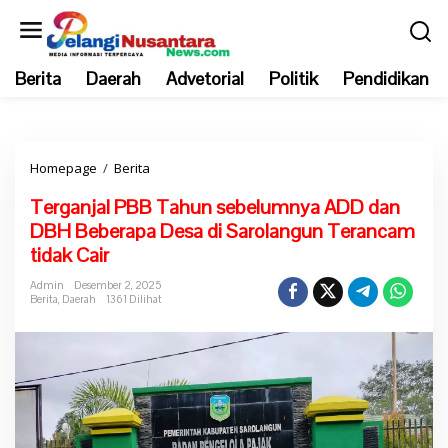
L
e
w
Berita
Daerah
Advetorial
Politik
Pendidikan
a
t
i
k
Homepage
/
Berita
T
e
e
k
Terganjal PBB Tahun sebelumnya ADD dan
r
o
DBH Beberapa Desa di Sarolangun Terancam
g
n
tidak Cair
a
t
n
e
Admin
Desember 2, 2025
Berita
,
Daerah
1361 Dilihat
j
n
a
l
P
B
B
T