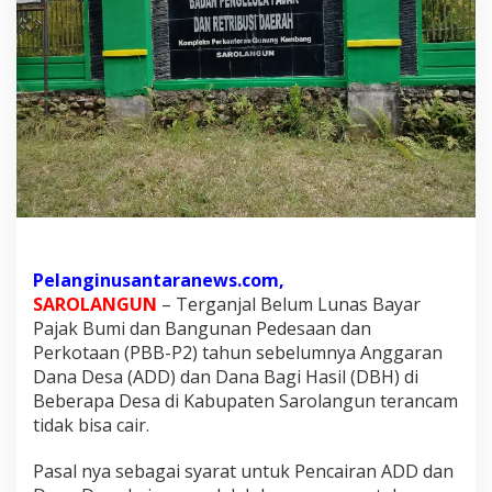
a
h
u
n
s
e
b
e
l
u
m
Pelanginusantaranews.com,
n
SAROLANGUN
– Terganjal Belum Lunas Bayar
y
Pajak Bumi dan Bangunan Pedesaan dan
a
Perkotaan (PBB-P2) tahun sebelumnya Anggaran
Dana Desa (ADD) dan Dana Bagi Hasil (DBH) di
A
Beberapa Desa di Kabupaten Sarolangun terancam
D
tidak bisa cair.
D
d
Pasal nya sebagai syarat untuk Pencairan ADD dan
a