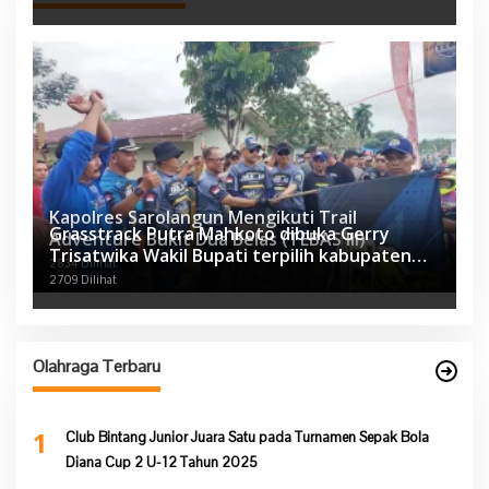
Kapolres Sarolangun Mengikuti Trail
Grasstrack Putra Mahkoto dibuka Gerry
Adventure Bukit Dua Belas (TEBAS III)
Trisatwika Wakil Bupati terpilih kabupaten
2834 Dilihat
Sarolangun
2709 Dilihat
Olahraga Terbaru
1
Club Bintang Junior Juara Satu pada Turnamen Sepak Bola
Diana Cup 2 U-12 Tahun 2025