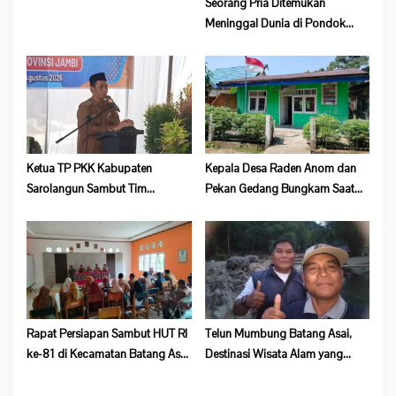
Seorang Pria Ditemukan
Meninggal Dunia di Pondok
Lokasi Dompeng Desa Pulau
Salak Baru Batang Asai
Ketua TP PKK Kabupaten
Kepala Desa Raden Anom dan
Sarolangun Sambut Tim
Pekan Gedang Bungkam Saat
Verifikasi Penilaian 10 Program
Dikonfirmasi Soal Program
Pokok PKK Tingkat Provinsi
Ketahanan Pangan
Jambi Di Desa Guruh Baru
Rapat Persiapan Sambut HUT RI
Telun Mumbung Batang Asai,
ke-81 di Kecamatan Batang Asai
Destinasi Wisata Alam yang
Sepi, Kehadiran Peserta Minim
Wajib Dikunjungi di Sarolangun