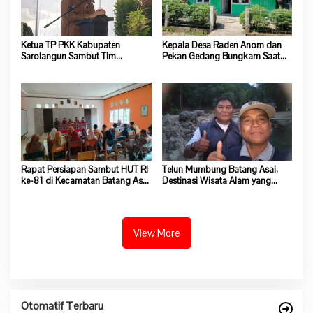
Ketua TP PKK Kabupaten
Kepala Desa Raden Anom dan
Sarolangun Sambut Tim
Pekan Gedang Bungkam Saat
Verifikasi Penilaian 10 Program
Dikonfirmasi Soal Program
Pokok PKK Tingkat Provinsi
Ketahanan Pangan
Jambi Di Desa Guruh Baru
Rapat Persiapan Sambut HUT RI
Telun Mumbung Batang Asai,
ke-81 di Kecamatan Batang Asai
Destinasi Wisata Alam yang
Sepi, Kehadiran Peserta Minim
Wajib Dikunjungi di Sarolangun
View More
Otomatif Terbaru