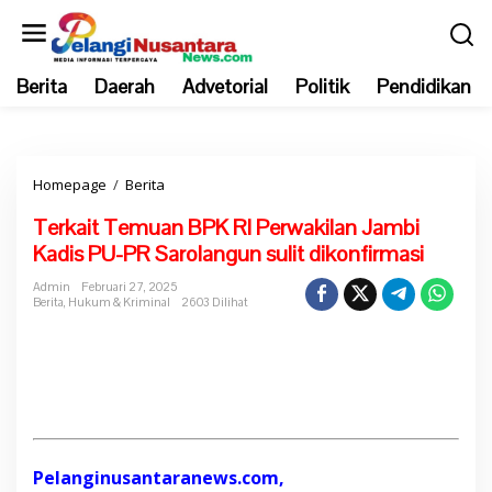
L
e
w
Berita
Daerah
Advetorial
Politik
Pendidikan
a
t
i
k
Homepage
/
Berita
T
e
e
k
Terkait Temuan BPK RI Perwakilan Jambi
r
o
Kadis PU-PR Sarolangun sulit dikonfirmasi
k
n
a
t
Admin
Februari 27, 2025
Berita
,
Hukum & Kriminal
2603 Dilihat
i
e
t
n
T
e
m
u
a
Pelanginusantaranews.com,
n