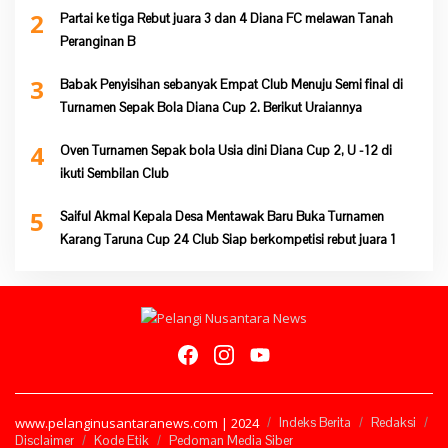
2
Partai ke tiga Rebut juara 3 dan 4 Diana FC melawan Tanah
Peranginan B
3
Babak Penyisihan sebanyak Empat Club Menuju Semi final di
Turnamen Sepak Bola Diana Cup 2. Berikut Uraiannya
4
Oven Turnamen Sepak bola Usia dini Diana Cup 2, U -12 di
ikuti Sembilan Club
5
Saiful Akmal Kepala Desa Mentawak Baru Buka Turnamen
Karang Taruna Cup 24 Club Siap berkompetisi rebut juara 1
www.pelanginusantaranews.com | 2024
Indeks Berita
Redaksi
Disclaimer
Kode Etik
Pedoman Media Siber