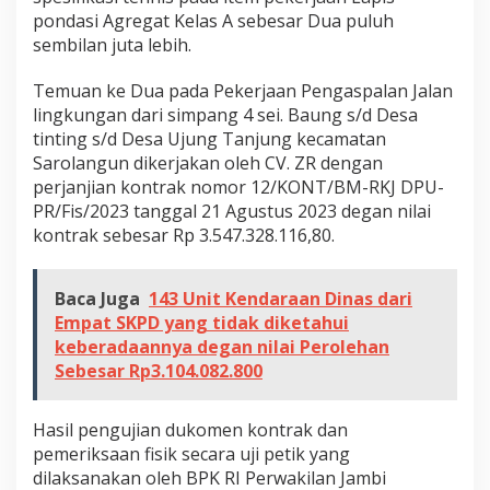
i
pondasi Agregat Kelas A sebesar Dua puluh
K
sembilan juta lebih.
a
d
Temuan ke Dua pada Pekerjaan Pengaspalan Jalan
i
lingkungan dari simpang 4 sei. Baung s/d Desa
s
tinting s/d Desa Ujung Tanjung kecamatan
P
Sarolangun dikerjakan oleh CV. ZR dengan
perjanjian kontrak nomor 12/KONT/BM-RKJ DPU-
U
PR/Fis/2023 tanggal 21 Agustus 2023 degan nilai
-
kontrak sebesar Rp 3.547.328.116,80.
P
R
S
Baca Juga
143 Unit Kendaraan Dinas dari
a
Empat SKPD yang tidak diketahui
r
keberadaannya degan nilai Perolehan
o
Sebesar Rp3.104.082.800
l
a
Hasil pengujian dukomen kontrak dan
n
pemeriksaan fisik secara uji petik yang
g
dilaksanakan oleh BPK RI Perwakilan Jambi
u