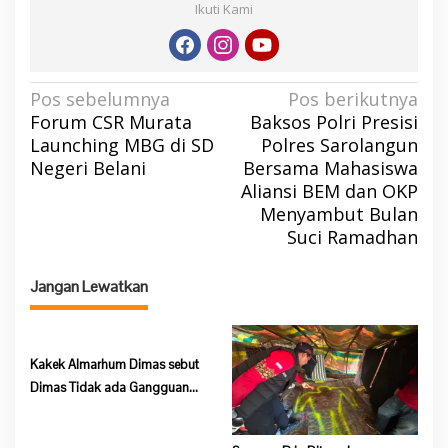
Ikuti Kami
N
Pos sebelumnya
Pos berikutnya
Forum CSR Murata
Baksos Polri Presisi
a
Launching MBG di SD
Polres Sarolangun
v
Negeri Belani
Bersama Mahasiswa
i
Aliansi BEM dan OKP
g
Menyambut Bulan
a
Suci Ramadhan
s
Jangan Lewatkan
i
p
o
Kakek Almarhum Dimas sebut
s
Dimas Tidak ada Gangguan
Jiwa