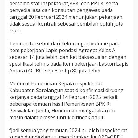
bersama staf inspektorat,PPK, dan PPTK, serta
n
penyedia jasa dan konsultan pengawas pada
s
tanggal 20 Februari 2024 menunjukan pekerjaan
u
tidak sesuai kontrak sebesar sembilan puluh juta
l
lebih.
i
t
Temuan tersebut dari kekurangan volume pada
d
item pekerjaan Lapis pondasi Agregat Kelas A
i
sebesar 14 juta lebih, dan Ketidaksesuaian dengan
k
spesifikasi tehnis pada item pekerjaan Laston Lapis
Antara (AC-BC) sebesar Rp 80 juta lebih.
o
n
Menurut Hendriman Kepala inspektorat
f
Kabupaten Sarolangun saat dikonfirmasi diruang
i
kerjanya pada tanggal 14 Februari 2025 terkait
r
beberapa temuan hasil Pemeriksaan BPK RI
m
Perwakilan Jambi, Hendriman mengatakan itu
a
masih dalam proses untuk ditindaklanjuti.
s
i
“Jadi semua yang temuan 2024 itu oleh inspektorat
sudah ditindaklanjuti mengirimkan ke OPD-OPD.”