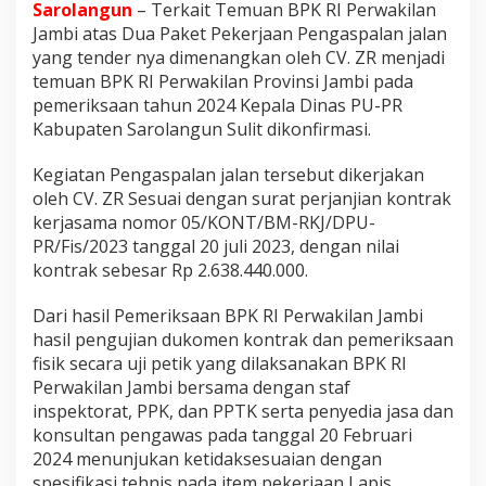
Sarolangun
– Terkait Temuan BPK RI Perwakilan
B
Jambi atas Dua Paket Pekerjaan Pengaspalan jalan
P
yang tender nya dimenangkan oleh CV. ZR menjadi
K
temuan BPK RI Perwakilan Provinsi Jambi pada
R
pemeriksaan tahun 2024 Kepala Dinas PU-PR
I
Kabupaten Sarolangun Sulit dikonfirmasi.
P
e
Kegiatan Pengaspalan jalan tersebut dikerjakan
r
oleh CV. ZR Sesuai dengan surat perjanjian kontrak
kerjasama nomor 05/KONT/BM-RKJ/DPU-
w
PR/Fis/2023 tanggal 20 juli 2023, dengan nilai
a
kontrak sebesar Rp 2.638.440.000.
k
i
Dari hasil Pemeriksaan BPK RI Perwakilan Jambi
l
hasil pengujian dukomen kontrak dan pemeriksaan
a
fisik secara uji petik yang dilaksanakan BPK RI
n
Perwakilan Jambi bersama dengan staf
J
inspektorat, PPK, dan PPTK serta penyedia jasa dan
a
konsultan pengawas pada tanggal 20 Februari
m
2024 menunjukan ketidaksesuaian dengan
b
spesifikasi tehnis pada item pekerjaan Lapis