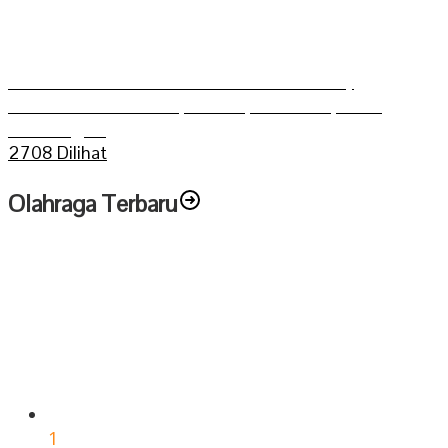
Grasstrack Putra Mahkoto dibuka Gerry
Trisatwika Wakil Bupati terpilih kabupaten
Sarolangun
2708 Dilihat
Olahraga Terbaru
1