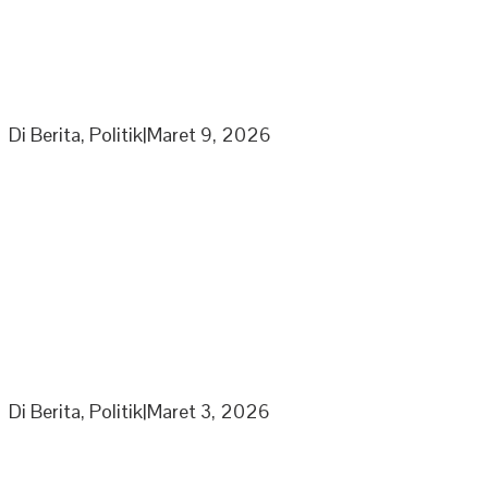
Ketua Umum Laskar Gibran Leonardo Sirait Laporkan
Program Strategi Kepada Wapres
Di Berita, Politik
|
Maret 9, 2026
Partai Nasdem DPD Sarolangun Gelar Rapat
Penyusunan Panitia Kegiatan Partai di Bulan Ramadhan
Di Berita, Politik
|
Maret 3, 2026