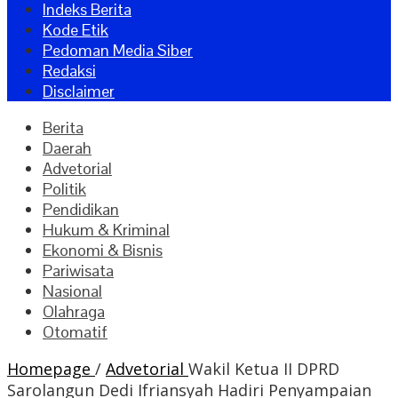
Indeks Berita
Kode Etik
Pedoman Media Siber
Redaksi
Disclaimer
Berita
Daerah
Advetorial
Politik
Pendidikan
Hukum & Kriminal
Ekonomi & Bisnis
Pariwisata
Nasional
Olahraga
Otomatif
Homepage
/
Advetorial
Wakil Ketua II DPRD
Sarolangun Dedi Ifriansyah Hadiri Penyampaian