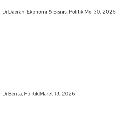
Yang Mainkan Harga TBS
Di Daerah, Ekonomi & Bisnis, Politik
|
Mei 30, 2026
Partai Nasdem DPD Sarolangun Gelar Buka Puasa
Bersama Kaum Duafa, Anak Yatim Dan Jajaran
Pengurus Partai Nasdem
Di Berita, Politik
|
Maret 13, 2026