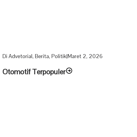
Berkah Ramadhan Ketua DPRD Muratara bagikan 1000
Paket Sembako Untuk Anak Yatim dan Lansia
Di Advetorial, Berita, Politik
|
Maret 2, 2026
Otomotif Terpopuler