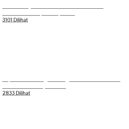
Aldo Bilkis Juara umum Grasstrack Putra
Mahkoto Championship 2025
3101 Dilihat
Kapolres Sarolangun Mengikuti Trail Adventure
Bukit Dua Belas (TEBAS III)
2833 Dilihat