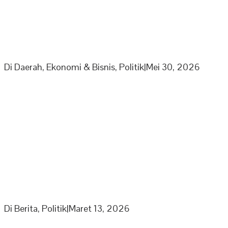
PPP Minta Pemkab Sarolangun Beri Sanksi PKS Nakal
Yang Mainkan Harga TBS
Di Daerah, Ekonomi & Bisnis, Politik
|
Mei 30, 2026
Partai Nasdem DPD Sarolangun Gelar Buka Puasa
Bersama Kaum Duafa, Anak Yatim Dan Jajaran
Pengurus Partai Nasdem
Di Berita, Politik
|
Maret 13, 2026