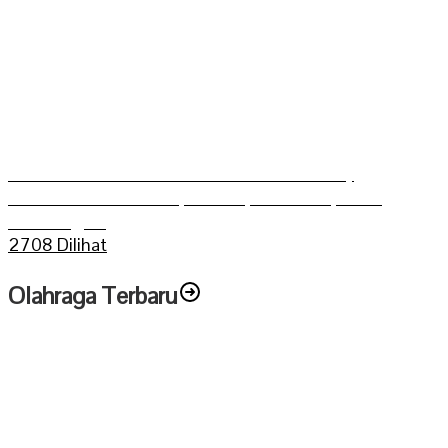
Grasstrack Putra Mahkoto dibuka Gerry
Trisatwika Wakil Bupati terpilih kabupaten
Sarolangun
2708 Dilihat
Olahraga Terbaru