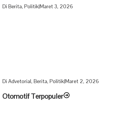
Di Berita, Politik
|
Maret 3, 2026
Berkah Ramadhan Ketua DPRD Muratara bagikan 1000
Paket Sembako Untuk Anak Yatim dan Lansia
Di Advetorial, Berita, Politik
|
Maret 2, 2026
Otomotif Terpopuler