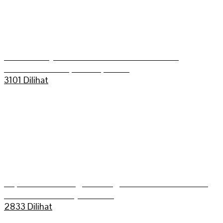
Aldo Bilkis Juara umum Grasstrack Putra
Mahkoto Championship 2025
3101 Dilihat
Kapolres Sarolangun Mengikuti Trail Adventure
Bukit Dua Belas (TEBAS III)
2833 Dilihat