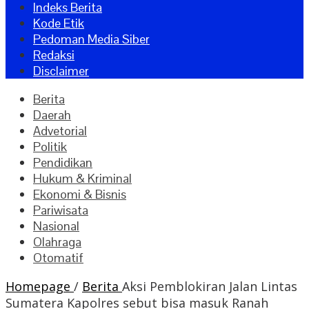
Indeks Berita
Kode Etik
Pedoman Media Siber
Redaksi
Disclaimer
Berita
Daerah
Advetorial
Politik
Pendidikan
Hukum & Kriminal
Ekonomi & Bisnis
Pariwisata
Nasional
Olahraga
Otomatif
Homepage
/
Berita
Aksi Pemblokiran Jalan Lintas
Sumatera Kapolres sebut bisa masuk Ranah