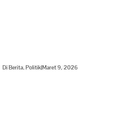
Ketua Umum Laskar Gibran Leonardo Sirait Laporkan
Program Strategi Kepada Wapres
Di Berita, Politik
|
Maret 9, 2026
Partai Nasdem DPD Sarolangun Gelar Rapat
Penyusunan Panitia Kegiatan Partai di Bulan Ramadhan