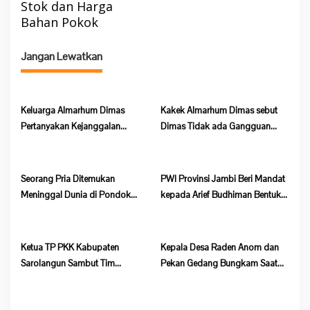
a
Stok dan Harga
Bahan Pokok
s
i
Jangan Lewatkan
p
o
s
Keluarga Almarhum Dimas
Kakek Almarhum Dimas sebut
Pertanyakan Kejanggalan
Dimas Tidak ada Gangguan
Kematian, Kapolsek Batang Asai
Jiwa
Belum Beri Tanggapan
Seorang Pria Ditemukan
PWI Provinsi Jambi Beri Mandat
Meninggal Dunia di Pondok
kepada Arief Budhiman Bentuk
Lokasi Dompeng Desa Pulau
Kepengurusan PWI Bungo dan
Salak Baru Batang Asai
Tebo
Ketua TP PKK Kabupaten
Kepala Desa Raden Anom dan
Sarolangun Sambut Tim
Pekan Gedang Bungkam Saat
Verifikasi Penilaian 10 Program
Dikonfirmasi Soal Program
Pokok PKK Tingkat Provinsi
Ketahanan Pangan