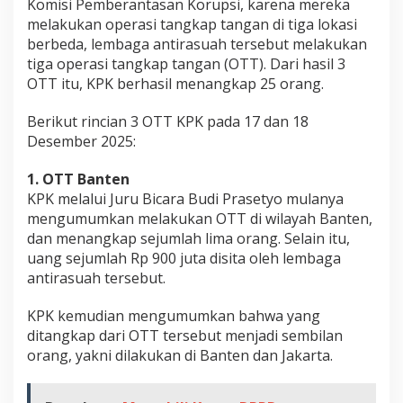
Komisi Pemberantasan Korupsi, karena mereka
h
melakukan operasi tangkap tangan di tiga lokasi
a
berbeda, lembaga antirasuah tersebut melakukan
r
tiga operasi tangkap tangan (OTT). Dari hasil 3
i
OTT itu, KPK berhasil menangkap 25 orang.
K
Berikut rincian 3 OTT KPK pada 17 dan 18
P
Desember 2025:
K
O
1. OTT Banten
T
KPK melalui Juru Bicara Budi Prasetyo mulanya
T
mengumumkan melakukan OTT di wilayah Banten,
2
dan menangkap sejumlah lima orang. Selain itu,
5
uang sejumlah Rp 900 juta disita oleh lembaga
O
antirasuah tersebut.
r
a
KPK kemudian mengumumkan bahwa yang
n
ditangkap dari OTT tersebut menjadi sembilan
g
orang, yakni dilakukan di Banten dan Jakarta.
d
i