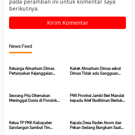
pada peramban ini untuk komentar saya
berikutnya.
News Feed
Keluarga Almarhum Dimas
Kakek Almarhum Dimas sebut
Pertanyakan Kejanggalan
Dimas Tidak ada Gangguan
Kematian, Kapolsek Batang Asai
Jiwa
Belum Beri Tanggapan
Seorang Pria Ditemukan
PWI Provinsi Jambi Beri Mandat
Meninggal Dunia di Pondok
kepada Arief Budhiman Bentuk
Lokasi Dompeng Desa Pulau
Kepengurusan PWI Bungo dan
Salak Baru Batang Asai
Tebo
Ketua TP PKK Kabupaten
Kepala Desa Raden Anom dan
Sarolangun Sambut Tim
Pekan Gedang Bungkam Saat
Verifikasi Penilaian 10 Program
Dikonfirmasi Soal Program