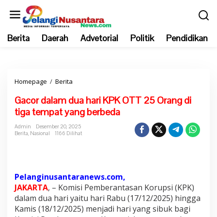
L
e
w
Berita
Daerah
Advetorial
Politik
Pendidikan
a
t
i
k
Homepage
/
Berita
G
e
a
k
Gacor dalam dua hari KPK OTT 25 Orang di
c
o
tiga tempat yang berbeda
o
n
r
t
Admin
Desember 20, 2025
Berita
,
Nasional
1166 Dilihat
d
e
a
n
l
a
Pelanginusantaranews.com,
m
JAKARTA
, – Komisi Pemberantasan Korupsi (KPK)
d
dalam dua hari yaitu hari Rabu (17/12/2025) hingga
u
Kamis (18/12/2025) menjadi hari yang sibuk bagi
a