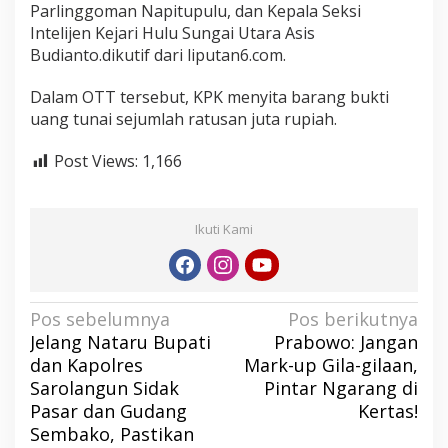
Parlinggoman Napitupulu, dan Kepala Seksi
Intelijen Kejari Hulu Sungai Utara Asis
Budianto.dikutif dari liputan6.com.
Dalam OTT tersebut, KPK menyita barang bukti
uang tunai sejumlah ratusan juta rupiah.
Post Views:
1,166
Ikuti Kami
N
Pos sebelumnya
Pos berikutnya
Jelang Nataru Bupati
Prabowo: Jangan
a
dan Kapolres
Mark-up Gila-gilaan,
v
Sarolangun Sidak
Pintar Ngarang di
i
Pasar dan Gudang
Kertas!
g
Sembako, Pastikan