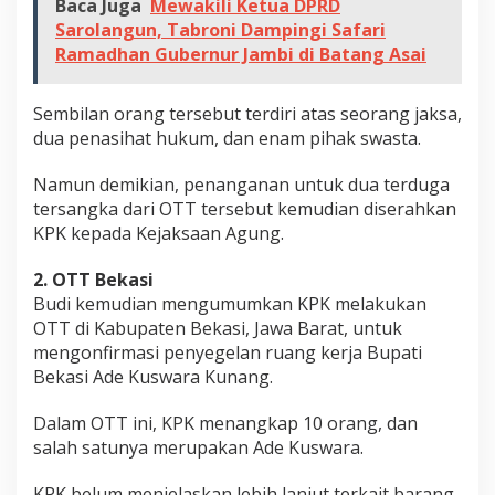
Baca Juga
Mewakili Ketua DPRD
t
Sarolangun, Tabroni Dampingi Safari
i
Ramadhan Gubernur Jambi di Batang Asai
g
a
t
Sembilan orang tersebut terdiri atas seorang jaksa,
dua penasihat hukum, dan enam pihak swasta.
e
m
Namun demikian, penanganan untuk dua terduga
p
tersangka dari OTT tersebut kemudian diserahkan
a
KPK kepada Kejaksaan Agung.
t
y
2. OTT Bekasi
a
Budi kemudian mengumumkan KPK melakukan
n
OTT di Kabupaten Bekasi, Jawa Barat, untuk
g
mengonfirmasi penyegelan ruang kerja Bupati
b
Bekasi Ade Kuswara Kunang.
e
r
Dalam OTT ini, KPK menangkap 10 orang, dan
b
salah satunya merupakan Ade Kuswara.
e
KPK belum menjelaskan lebih lanjut terkait barang
d