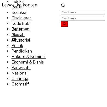
Indeks
Lewati ke konten
Berita
Redaksi
Disclaimer
Kode Etik
Pedoman
Berita
Media
Daerah
Siber
Advetorial
Politik
Pendidikan
Hukum & Kriminal
Ekonomi & Bisnis
Pariwisata
Nasional
Olahraga
Otomatif