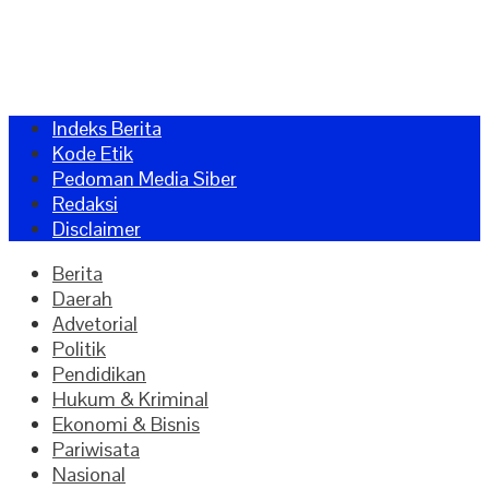
Indeks Berita
Kode Etik
Pedoman Media Siber
Redaksi
Disclaimer
Berita
Daerah
Advetorial
Politik
Pendidikan
Hukum & Kriminal
Ekonomi & Bisnis
Pariwisata
Nasional