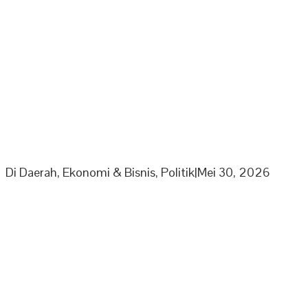
PPP Minta Pemkab Sarolangun Beri Sanksi PKS Nakal
Yang Mainkan Harga TBS
Di Daerah, Ekonomi & Bisnis, Politik
|
Mei 30, 2026