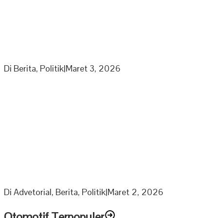
Partai Nasdem DPD Sarolangun Gelar Rapat
Penyusunan Panitia Kegiatan Partai di Bulan Ramadhan
Di Berita, Politik
|
Maret 3, 2026
Berkah Ramadhan Ketua DPRD Muratara bagikan 1000
Paket Sembako Untuk Anak Yatim dan Lansia
Di Advetorial, Berita, Politik
|
Maret 2, 2026
Otomotif Terpopuler