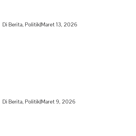
Partai Nasdem DPD Sarolangun Gelar Buka Puasa
Bersama Kaum Duafa, Anak Yatim Dan Jajaran
Pengurus Partai Nasdem
Di Berita, Politik
|
Maret 13, 2026
Ketua Umum Laskar Gibran Leonardo Sirait Laporkan
Program Strategi Kepada Wapres
Di Berita, Politik
|
Maret 9, 2026