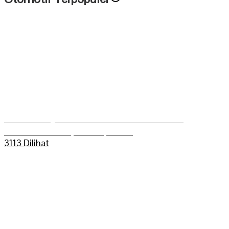
Aldo Bilkis Juara umum Grasstrack Putra
Mahkoto Championship 2025
3113 Dilihat