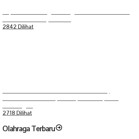
Kapolres Sarolangun Mengikuti Trail Adventure
Bukit Dua Belas (TEBAS III)
2842 Dilihat
Grasstrack Putra Mahkoto dibuka Gerry
Trisatwika Wakil Bupati terpilih kabupaten
Sarolangun
2718 Dilihat
Olahraga Terbaru