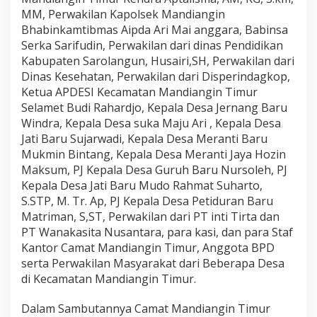
MM, Perwakilan Kapolsek Mandiangin
i
Bhabinkamtibmas Aipda Ari Mai anggara, Babinsa
o
Serka Sarifudin, Perwakilan dari dinas Pendidikan
r
Kabupaten Sarolangun, Husairi,SH, Perwakilan dari
i
Dinas Kesehatan, Perwakilan dari Disperindagkop,
t
Ketua APDESI Kecamatan Mandiangin Timur
a
Selamet Budi Rahardjo, Kepala Desa Jernang Baru
s
Windra, Kepala Desa suka Maju Ari , Kepala Desa
y
Jati Baru Sujarwadi, Kepala Desa Meranti Baru
a
Mukmin Bintang, Kepala Desa Meranti Jaya Hozin
n
Maksum, PJ Kepala Desa Guruh Baru Nursoleh, PJ
g
Kepala Desa Jati Baru Mudo Rahmat Suharto,
d
S.STP, M. Tr. Ap, PJ Kepala Desa Petiduran Baru
i
Matriman, S,ST, Perwakilan dari PT inti Tirta dan
u
PT Wanakasita Nusantara, para kasi, dan para Staf
s
Kantor Camat Mandiangin Timur, Anggota BPD
u
serta Perwakilan Masyarakat dari Beberapa Desa
l
di Kecamatan Mandiangin Timur.
k
Dalam Sambutannya Camat Mandiangin Timur
a