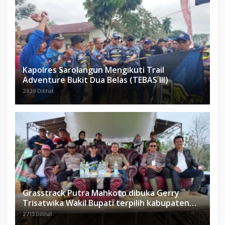
Kapolres Sarolangun Mengikuti Trail
Adventure Bukit Dua Belas (TEBAS III)
2839 Dilihat
Grasstrack Putra Mahkoto dibuka Gerry
Trisatwika Wakil Bupati terpilih kabupaten
Sarolangun
2715 Dilihat