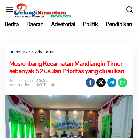
L
e
w
Berita
Daerah
Advetorial
Politik
Pendidikan
a
t
i
k
Homepage
/
Advetorial
M
e
u
k
Musrenbang Kecamatan Mandiangin Timur
s
o
sebanyak 52 usulan Prioritas yang diusulkan
r
n
e
t
Admin
Februari 3, 2026
Advetorial
,
Berita
1050 Dilihat
n
e
b
n
a
n
g
K
e
c