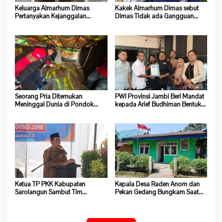
Keluarga Almarhum Dimas
Kakek Almarhum Dimas sebut
Pertanyakan Kejanggalan
Dimas Tidak ada Gangguan
Kematian, Kapolsek Batang Asai
Jiwa
Belum Beri Tanggapan
Seorang Pria Ditemukan
PWI Provinsi Jambi Beri Mandat
Meninggal Dunia di Pondok
kepada Arief Budhiman Bentuk
Lokasi Dompeng Desa Pulau
Kepengurusan PWI Bungo dan
Salak Baru Batang Asai
Tebo
Ketua TP PKK Kabupaten
Kepala Desa Raden Anom dan
Sarolangun Sambut Tim
Pekan Gedang Bungkam Saat
Verifikasi Penilaian 10 Program
Dikonfirmasi Soal Program
Pokok PKK Tingkat Provinsi
Ketahanan Pangan
Jambi Di Desa Guruh Baru