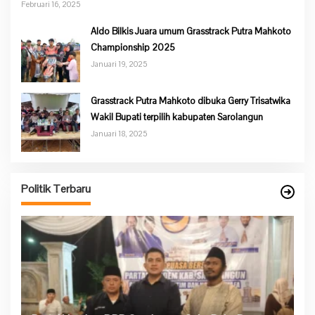
Februari 16, 2025
Aldo Bilkis Juara umum Grasstrack Putra Mahkoto
Championship 2025
Januari 19, 2025
Grasstrack Putra Mahkoto dibuka Gerry Trisatwika
Wakil Bupati terpilih kabupaten Sarolangun
Januari 18, 2025
Ke
P
Politik Terbaru
Di 