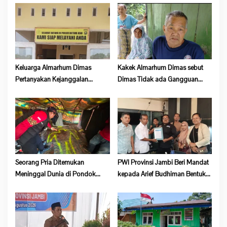
i
p
o
s
Keluarga Almarhum Dimas
Kakek Almarhum Dimas sebut
Pertanyakan Kejanggalan
Dimas Tidak ada Gangguan
Kematian, Kapolsek Batang Asai
Jiwa
Belum Beri Tanggapan
Seorang Pria Ditemukan
PWI Provinsi Jambi Beri Mandat
Meninggal Dunia di Pondok
kepada Arief Budhiman Bentuk
Lokasi Dompeng Desa Pulau
Kepengurusan PWI Bungo dan
Salak Baru Batang Asai
Tebo