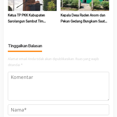
Ketua TP PKK Kabupaten
Kepala Desa Raden Anom dan
Sarolangun Sambut Tim
Pekan Gedang Bungkam Saat
Verifikasi Penilaian 10 Program
Dikonfirmasi Soal Program
Pokok PKK Tingkat Provinsi
Ketahanan Pangan
Jambi Di Desa Guruh Baru
Tinggalkan Balasan
Alamat email Anda tidak akan dipublikasikan.
Ruas yang wajib
ditandai
*