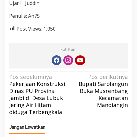
Ujar H Juddin
Penulis: An75
Post Views:
1,050
Ikuti Kami
N
Pos sebelumnya
Pos berikutnya
Pekerjaan Konstruksi
Bupati Sarolangun
a
Dinas PU Provinsi
Buka Musrenbang
v
Jambi di Desa Lubuk
Kecamatan
i
Jering Air Hitam
Mandiangin
g
diduga Terbengkalai
a
s
Jangan Lewatkan