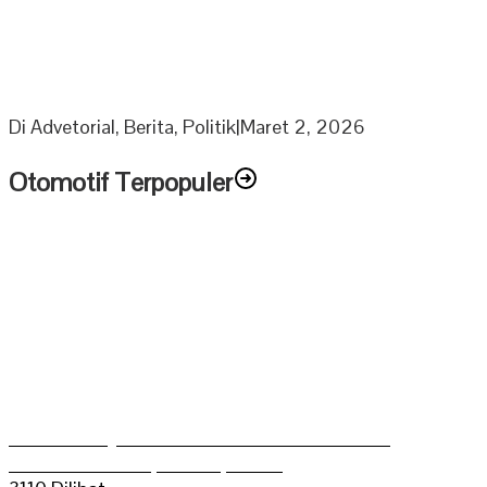
Berkah Ramadhan Ketua DPRD Muratara bagikan 1000
Paket Sembako Untuk Anak Yatim dan Lansia
Di Advetorial, Berita, Politik
|
Maret 2, 2026
Otomotif Terpopuler
Aldo Bilkis Juara umum Grasstrack Putra
Mahkoto Championship 2025