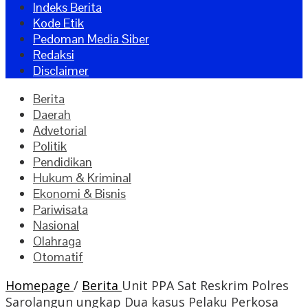
Indeks Berita
Kode Etik
Pedoman Media Siber
Redaksi
Disclaimer
Berita
Daerah
Advetorial
Politik
Pendidikan
Hukum & Kriminal
Ekonomi & Bisnis
Pariwisata
Nasional
Olahraga
Otomatif
Homepage
/
Berita
Unit PPA Sat Reskrim Polres
Sarolangun ungkap Dua kasus Pelaku Perkosa