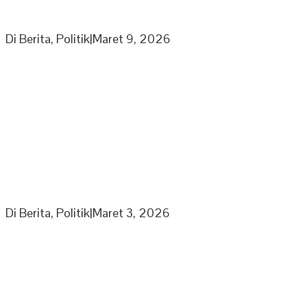
Ketua Umum Laskar Gibran Leonardo Sirait Laporkan
Program Strategi Kepada Wapres
Di Berita, Politik
|
Maret 9, 2026
Partai Nasdem DPD Sarolangun Gelar Rapat
Penyusunan Panitia Kegiatan Partai di Bulan Ramadhan
Di Berita, Politik
|
Maret 3, 2026