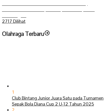
Grasstrack Putra Mahkoto dibuka Gerry
Trisatwika Wakil Bupati terpilih kabupaten
Sarolangun
2717 Dilihat
Olahraga Terbaru
1
Club Bintang Junior Juara Satu pada Turnamen
Sepak Bola Diana Cup 2 U-12 Tahun 2025
2