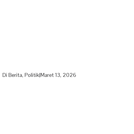
Partai Nasdem DPD Sarolangun Gelar Buka Puasa
Bersama Kaum Duafa, Anak Yatim Dan Jajaran
Pengurus Partai Nasdem
Di Berita, Politik
|
Maret 13, 2026