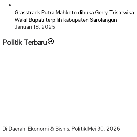
Grasstrack Putra Mahkoto dibuka Gerry Trisatwika
Wakil Bupati terpilih kabupaten Sarolangun
Januari 18, 2025
Politik Terbaru
PPP Minta Pemkab Sarolangun Beri Sanksi PKS Nakal
Yang Mainkan Harga TBS
Di Daerah, Ekonomi & Bisnis, Politik
|
Mei 30, 2026