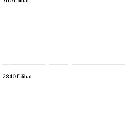
3110 Dilihat
Kapolres Sarolangun Mengikuti Trail Adventure
Bukit Dua Belas (TEBAS III)
2840 Dilihat